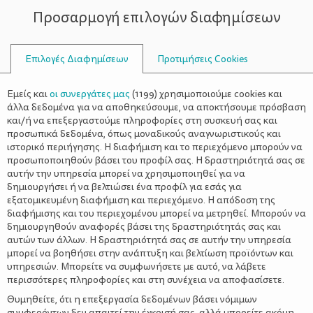
Προσαρμογή επιλογών διαφημίσεων
ΣΥΜΒΟΥΛΟΙ
Επιλογές Διαφημίσεων
Προτιμήσεις Cookies
ΔΙΑΤΡΟΦΉ
ΠΑΙΔΊ
>
Πώς θα πείσουμε το παιδί να
Εμείς και
οι συνεργάτες μας
(
1199
) χρησιμοποιούμε cookies και
δοκιμάσει νέες τροφές;
άλλα δεδομένα για να αποθηκεύσουμε, να αποκτήσουμε πρόσβαση
και/ή να επεξεργαστούμε πληροφορίες στη συσκευή σας και
προσωπικά δεδομένα, όπως μοναδικούς αναγνωριστικούς και
ιστορικό περιήγησης. Η διαφήμιση και το περιεχόμενο μπορούν να
προσωποποιηθούν βάσει του προφίλ σας. Η δραστηριότητά σας σε
αυτήν την υπηρεσία μπορεί να χρησιμοποιηθεί για να
δημιουργήσει ή να βελτιώσει ένα προφίλ για εσάς για
εξατομικευμένη διαφήμιση και περιεχόμενο. Η απόδοση της
διαφήμισης και του περιεχομένου μπορεί να μετρηθεί. Μπορούν να
δημιουργηθούν αναφορές βάσει της δραστηριότητάς σας και
αυτών των άλλων. Η δραστηριότητά σας σε αυτήν την υπηρεσία
μπορεί να βοηθήσει στην ανάπτυξη και βελτίωση προϊόντων και
υπηρεσιών. Μπορείτε να συμφωνήσετε με αυτό, να λάβετε
περισσότερες πληροφορίες και στη συνέχεια να αποφασίσετε.
Θυμηθείτε, ότι η επεξεργασία δεδομένων βάσει νόμιμων
συμφερόντων δεν απαιτεί την έγκρισή σας, αλλά μπορείτε ακόμη