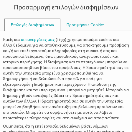
Προσαρμογή επιλογών διαφημίσεων
ΣΥΜΒΟΥΛΟΙ
Επιλογές Διαφημίσεων
Προτιμήσεις Cookies
ΣΥΝΤΑΓΈΣ
ΣΥΝΤΑΓΈΣ
>
Ρυζόγαλο: Να τρώει η μάνα και
Εμείς και
οι συνεργάτες μας
(
1199
) χρησιμοποιούμε cookies και
του παιδιού να δίνει
άλλα δεδομένα για να αποθηκεύσουμε, να αποκτήσουμε πρόσβαση
και/ή να επεξεργαστούμε πληροφορίες στη συσκευή σας και
προσωπικά δεδομένα, όπως μοναδικούς αναγνωριστικούς και
ιστορικό περιήγησης. Η διαφήμιση και το περιεχόμενο μπορούν να
προσωποποιηθούν βάσει του προφίλ σας. Η δραστηριότητά σας σε
αυτήν την υπηρεσία μπορεί να χρησιμοποιηθεί για να
δημιουργήσει ή να βελτιώσει ένα προφίλ για εσάς για
εξατομικευμένη διαφήμιση και περιεχόμενο. Η απόδοση της
διαφήμισης και του περιεχομένου μπορεί να μετρηθεί. Μπορούν να
δημιουργηθούν αναφορές βάσει της δραστηριότητάς σας και
αυτών των άλλων. Η δραστηριότητά σας σε αυτήν την υπηρεσία
μπορεί να βοηθήσει στην ανάπτυξη και βελτίωση προϊόντων και
υπηρεσιών. Μπορείτε να συμφωνήσετε με αυτό, να λάβετε
περισσότερες πληροφορίες και στη συνέχεια να αποφασίσετε.
Θυμηθείτε, ότι η επεξεργασία δεδομένων βάσει νόμιμων
συμφερόντων δεν απαιτεί την έγκρισή σας, αλλά μπορείτε ακόμη