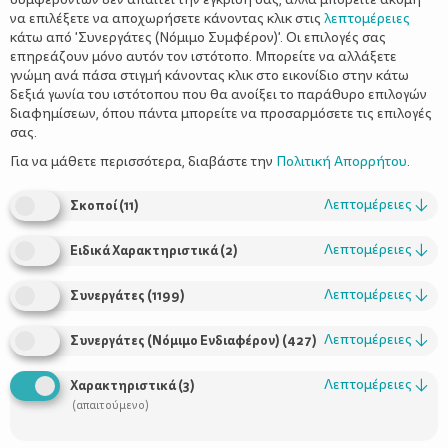
να επιλέξετε να αποχωρήσετε κάνοντας κλικ στις
λεπτομέρειες
κάτω από 'Συνεργάτες (Νόμιμο Συμφέρον)'. Οι επιλογές σας
επηρεάζουν μόνο αυτόν τον ιστότοπο. Μπορείτε να αλλάξετε
γνώμη ανά πάσα στιγμή κάνοντας κλικ στο εικονίδιο στην κάτω
δεξιά γωνία του ιστότοπου που θα ανοίξει το παράθυρο επιλογών
διαφημίσεων, όπου πάντα μπορείτε να προσαρμόσετε τις επιλογές
σας.
Εκτέλεση
Για να μάθετε περισσότερα, διαβάστε την
Πολιτική Απορρήτου
.
Το παραδοσιακό επιδόρπιο που έφτιαχνε η γιαγιά στην
κατσαρόλα έχει ανακτήσει τη λαμπρή του θέση στο
Λεπτομέρειες
↓
Σκοποί
(
11
)
υγιεινό διαιτολόγιο της σημερινής οικογένειας.
Λεπτομέρειες
↓
Ειδικά Χαρακτηριστικά
(
2
)
Ο συνδυασμός ρυζιού και γάλακτος είναι διαδεδομένος στα
Λεπτομέρειες
↓
Συνεργάτες
(
1199
)
περισσότερα μέρη του κόσμου με διάφορες παραλλαγές και
ονομασίες αλλά πάντα με γλυκιά γεύση. Οι Σκανδιναβοί
Λεπτομέρειες
↓
Συνεργάτες (Νόμιμο Ενδιαφέρον)
(
427
)
περηφανεύονται για το δικό τους χωρίς κανέλλα ρυζόγαλο που
είναι μάλιστα τυπικό χριστουγεννιάτικο γλύκισμα. Η δική μας
Λεπτομέρειες
↓
Χαρακτηριστικά
(
3
)
συνταγή χάνεται στα κιτάπια των γυναικών επί Τουρκοκρατίας
(απαιτούμενο)
και δεν εκτελείται ποτέ χωρίς κανέλα. Είναι νόστιμο και υγιεινό
και παρά τη γλύκα του έχει λιγότερες θερμίδες όχι μόνο από