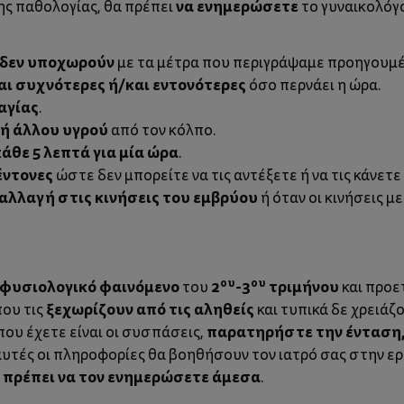
να ενημερώσετε
λης παθολογίας, θα πρέπει
το γυναικολόγ
δεν υποχωρούν
με τα μέτρα που περιγράψαμε προηγουμ
αι συχνότερες ή/και εντονότερες
όσο περνάει η ώρα.
αγίας
.
 ή άλλου υγρού
από τον κόλπο.
κάθε 5 λεπτά για μία ώρα
.
έντονες
ώστε δεν μπορείτε να τις αντέξετε ή να τις κάνετε
αλλαγή στις κινήσεις του εμβρύου
ή όταν οι κινήσεις μ
ου
ου
φυσιολογικό φαινόμενο
2
-3
τριμήνου
του
και προε
ξεχωρίζουν από τις αληθείς
που τις
και τυπικά δε χρειάζ
παρατηρήστε την ένταση, 
ου έχετε είναι οι συσπάσεις,
υτές οι πληροφορίες θα βοηθήσουν τον ιατρό σας στην ε
πρέπει να τον ενημερώσετε άμεσα
.