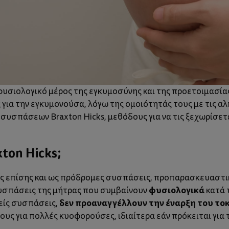
 φυσιολογικό μέρος της εγκυμοσύνης και της προετοιμασί
 για την εγκυμονούσα, λόγω της ομοιότητάς τους με τις α
συσπάσεων Braxton Hicks, μεθόδους για να τις ξεχωρίσετε
xton Hicks;
ές επίσης και ως πρόδρομες συσπάσεις, προπαρασκευαστι
φυσιολογικά
συσπάσεις της μήτρας που συμβαίνουν
κατά 
δεν προαναγγέλλουν την έναρξη του το
θείς συσπάσεις,
ους για πολλές κυοφορούσες, ιδιαίτερα εάν πρόκειται για