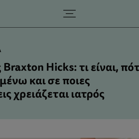
Α
Braxton Hicks: τι είναι, πό
ιμένω και σε ποιες
ις χρειάζεται ιατρός