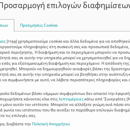
Προσαρμογή επιλογών διαφημίσεω
τις πυροδοτούν, καθώς μπορούν δυνητικά να σχετίζονται 
ο, κάτι στο οποίο μπορούν να βοηθήσουν οι συστολές Bra
σεων
Προτιμήσεις Cookies
μας
(
1199
) χρησιμοποιούμε cookies και άλλα δεδομένα για να αποθηκε
ξεργαστούμε πληροφορίες στη συσκευή σας και προσωπικά δεδομένα,
να συμπτώματα; Πώς θα τις ξεχωρίσω α
τορικό περιήγησης. Η διαφήμιση και το περιεχόμενο μπορούν να προσ
ότητά σας σε αυτήν την υπηρεσία μπορεί να χρησιμοποιηθεί για να δη
α εσάς για εξατομικευμένη διαφήμιση και περιεχόμενο. Η απόδοση της
 μετρηθεί. Μπορούν να δημιουργηθούν αναφορές βάσει της δραστηρι
τητά σας σε αυτήν την υπηρεσία μπορεί να βοηθήσει στην ανάπτυξη 
α οποία μπορούν να ξεχωρίσουν τους δύο τύπους συσπάσεω
ε να συμφωνήσετε με αυτό, να λάβετε περισσότερες πληροφορίες και 
ωση, είτε, ασφαλέστερα, για να ενημερώσετε κατάλληλα τ
οποία πρέπει ιδιαίτερα να προσέξετε είναι τα εξής:
ργασία δεδομένων βάσει νόμιμων συμφερόντων δεν απαιτεί την έγκρισή
αποχωρήσετε κάνοντας κλικ στις
λεπτομέρειες
κάτω από 'Συνεργάτες (Ν
δεν έχουν σταθερή συχνότη
ι συσπάσεις Braxton Hicks
ν μόνο αυτόν τον ιστότοπο. Μπορείτε να αλλάξετε γνώμη ανά πάσα στι
τακτά
οίες έρχονται σε
χρονικά μεσοδιαστήματα, με όλο κ
ξιά γωνία του ιστότοπου που θα ανοίξει το παράθυρο επιλογών διαφημ
ε τις επιλογές σας.
ερα, διαβάστε την
Πολιτική Απορρήτου
.
δεν έχουν καθορισμένη διάρκεια
σπάσεις Braxton Hicks