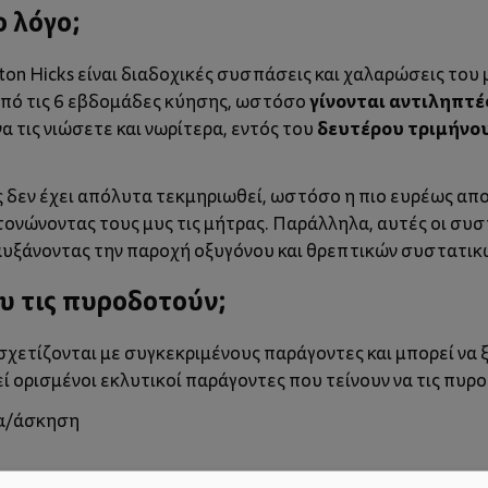
ο λόγο;
n Hicks είναι διαδοχικές συσπάσεις και χαλαρώσεις του 
γίνονται αντιληπτέ
από τις 6 εβδομάδες κύησης, ωστόσο
δευτέρου τριμήνο
να τις νιώσετε και νωρίτερα, εντός του
υς δεν έχει απόλυτα τεκμηριωθεί, ωστόσο η πιο ευρέως α
τονώνοντας τους μυς τις μήτρας. Παράλληλα, αυτές οι συ
 αυξάνοντας την παροχή οξυγόνου και θρεπτικών συστατι
υ τις πυροδοτούν;
ε σχετίζονται με συγκεκριμένους παράγοντες και μπορεί ν
 ορισμένοι εκλυτικοί παράγοντες που τείνουν να τις πυρ
α/άσκηση