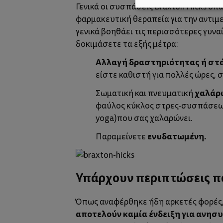
Γενικά οι συσπάσεις Braxton Hicks όπ
φαρμακευτική θεραπεία για την αντι
γενικά βοηθάει τις περισσότερες γυνα
δοκιμάσετε τα εξής μέτρα:
Αλλαγή δραστηριότητας ή στ
είστε καθιστή για πολλές ώρες, 
χαλάρ
Σωματική και πνευματική
φαύλος κύκλος στρες-συσπάσεων.
yoga
)που σας χαλαρώνει.
ενυδατωμένη.
Παραμείνετε
Υπάρχουν περιπτώσεις πο
Όπως αναφέρθηκε ήδη αρκετές φορές, 
αποτελούν καμία ένδειξη για ανησ