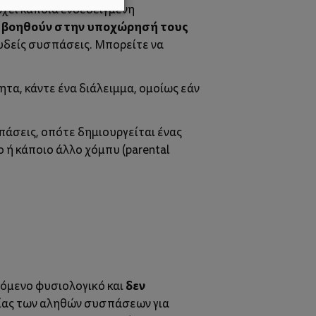
ρχει κάποια ενδεδειγμένη
 βοηθούν στην υποχώρησή τους
ευδείς συσπάσεις. Μπορείτε να
ητα, κάντε ένα διάλειμμα, ομοίως εάν
πάσεις, οπότε δημιουργείται ένας
ή κάποιο άλλο χόμπυ (
parental
δεν
νόμενο φυσιολογικό και
ίας των αληθών συσπάσεων για