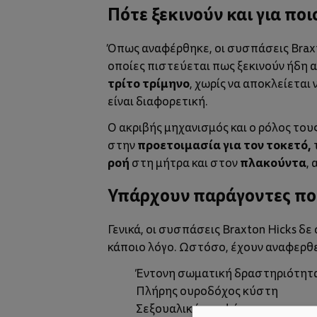
Πότε ξεκινούν και για ποι
Όπως αναφέρθηκε, οι συσπάσεις Braxto
οποίες πιστεύεται πως ξεκινούν ήδη 
τρίτο τρίμηνο
, χωρίς να αποκλείεται 
είναι διαφορετική.
Ο ακριβής μηχανισμός και ο ρόλος το
προετοιμασία για τον τοκετό,
στην
ροή
πλακούντα
στη μήτρα και στον
,
Υπάρχουν παράγοντες πο
Γενικά, οι συσπάσεις Braxton Hicks δ
κάποιο λόγο. Ωστόσο, έχουν αναφερθεί
Έντονη σωματική δραστηριότητ
Πλήρης ουροδόχος κύστη
Σεξουαλική επαφή