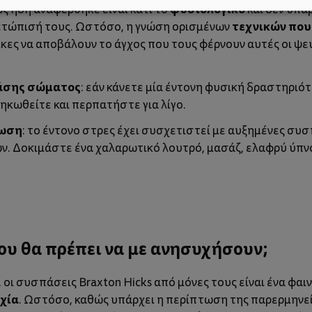
φυσιολογικό
ως ήδη αναφέρθηκε είναι κάτι το
και δεν υπά
τεχνικών που
μετώπισή τους. Ωστόσο, η γνώση ορισμένων
ίκες να αποβάλουν το άγχος που τους φέρνουν αυτές οι ψ
άσης σώματος
: εάν κάνετε μία έντονη φυσική δραστηριότ
σηκωθείτε και περπατήστε για λίγο.
ωση
: το έντονο στρες έχει συσχετιστεί με αυξημένες συσ
 Δοκιμάστε ένα χαλαρωτικό λουτρό, μασάζ, ελαφρύ ύπνο 
υ θα πρέπει να με ανησυχήσουν;
οι συσπάσεις Braxton Hicks από μόνες τους είναι ένα φαι
υχία
. Ωστόσο, καθώς υπάρχει η περίπτωση της παρερμηνε