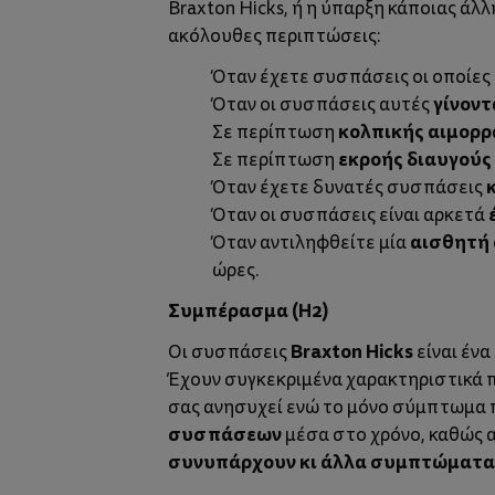
Braxton Hicks, ή η ύπαρξη κάποιας άλ
ακόλουθες περιπτώσεις:
Όταν έχετε συσπάσεις οι οποίες
γίνοντ
Όταν οι συσπάσεις αυτές
κολπικής αιμορρ
Σε περίπτωση
εκροής διαυγούς
Σε περίπτωση
Όταν έχετε δυνατές συσπάσεις
Όταν οι συσπάσεις είναι αρκετά
αισθητή 
Όταν αντιληφθείτε μία
ώρες.
Συμπέρασμα (
H
2)
Braxton
Hicks
Οι συσπάσεις
είναι ένα
Έχουν συγκεκριμένα χαρακτηριστικά 
σας ανησυχεί ενώ το μόνο σύμπτωμα π
συσπάσεων
μέσα στο χρόνο, καθώς α
συνυπάρχουν κι άλλα συμπτώματα 