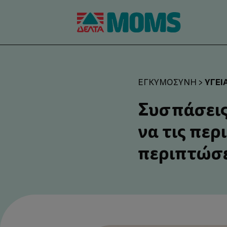
ΥΓΕΊ
ΕΓΚΥΜΟΣΎΝΗ
>
Συσπάσεις 
να τις περ
περιπτώσε