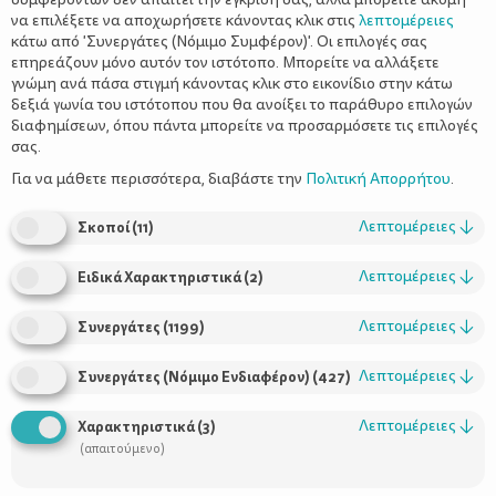
να επιλέξετε να αποχωρήσετε κάνοντας κλικ στις
λεπτομέρειες
κάτω από 'Συνεργάτες (Νόμιμο Συμφέρον)'. Οι επιλογές σας
επηρεάζουν μόνο αυτόν τον ιστότοπο. Μπορείτε να αλλάξετε
γνώμη ανά πάσα στιγμή κάνοντας κλικ στο εικονίδιο στην κάτω
δεξιά γωνία του ιστότοπου που θα ανοίξει το παράθυρο επιλογών
Εκτέλεση
διαφημίσεων, όπου πάντα μπορείτε να προσαρμόσετε τις επιλογές
σας.
της Αθηνάς Καψάσκη
Για να μάθετε περισσότερα, διαβάστε την
Πολιτική Απορρήτου
.
Λεπτομέρειες
↓
Σκοποί
(
11
)
Λεπτομέρειες
↓
Ειδικά Χαρακτηριστικά
(
2
)
Τις προάλλες, λοιπόν, κάπου άκουσε η μικρή μου για τη γιορτή
Λεπτομέρειες
↓
Συνεργάτες
(
1199
)
του Αγίου Βαλεντίνου. Και καθώς βρίσκεται στην ηλικία των 100
ερωτήσεων το λεπτό, με ρώτησε τι γιορτάζουμε.
Λεπτομέρειες
↓
Συνεργάτες (Νόμιμο Ενδιαφέρον)
(
427
)
-Την αγάπη, της απάντησα εγώ με στόμφο!
Λεπτομέρειες
↓
Χαρακτηριστικά
(
3
)
-Α, μου απαντάει, γιορτάζουμε τους φίλους μας. Είναι η γιορτή
(απαιτούμενο)
της φιλίας!
-Ναι, γιατί όχι, της είπα, αλλά γιορτάζουν και οι ερωτευμένοι!