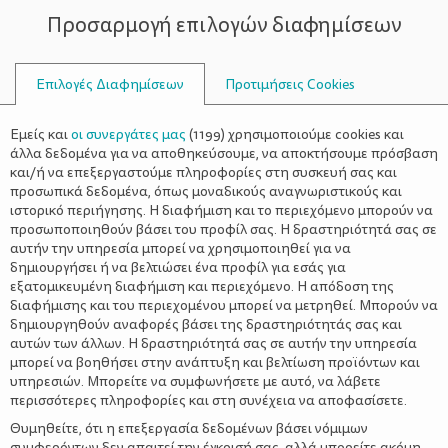
Προσαρμογή επιλογών διαφημίσεων
ΣΥΜΒΟΥΛΟΙ
Επιλογές Διαφημίσεων
Προτιμήσεις Cookies
ΣΥΝΤΑΓΈΣ
ΣΥΝΤΑΓΈΣ
>
Τα κεκάκια της φιλίας
Εμείς και
οι συνεργάτες μας
(
1199
) χρησιμοποιούμε cookies και
άλλα δεδομένα για να αποθηκεύσουμε, να αποκτήσουμε πρόσβαση
και/ή να επεξεργαστούμε πληροφορίες στη συσκευή σας και
προσωπικά δεδομένα, όπως μοναδικούς αναγνωριστικούς και
ιστορικό περιήγησης. Η διαφήμιση και το περιεχόμενο μπορούν να
προσωποποιηθούν βάσει του προφίλ σας. Η δραστηριότητά σας σε
αυτήν την υπηρεσία μπορεί να χρησιμοποιηθεί για να
δημιουργήσει ή να βελτιώσει ένα προφίλ για εσάς για
εξατομικευμένη διαφήμιση και περιεχόμενο. Η απόδοση της
διαφήμισης και του περιεχομένου μπορεί να μετρηθεί. Μπορούν να
δημιουργηθούν αναφορές βάσει της δραστηριότητάς σας και
αυτών των άλλων. Η δραστηριότητά σας σε αυτήν την υπηρεσία
μπορεί να βοηθήσει στην ανάπτυξη και βελτίωση προϊόντων και
υπηρεσιών. Μπορείτε να συμφωνήσετε με αυτό, να λάβετε
περισσότερες πληροφορίες και στη συνέχεια να αποφασίσετε.
Θυμηθείτε, ότι η επεξεργασία δεδομένων βάσει νόμιμων
συμφερόντων δεν απαιτεί την έγκρισή σας, αλλά μπορείτε ακόμη