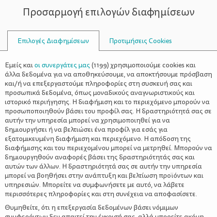
Προσαρμογή επιλογών διαφημίσεων
ΣΥΜΒΟΥΛΟΙ
Επιλογές Διαφημίσεων
Προτιμήσεις Cookies
ΑΝΑΚΎΚΛΩΣΗ
Εμείς και
οι συνεργάτες μας
(
1199
) χρησιμοποιούμε cookies και
άλλα δεδομένα για να αποθηκεύσουμε, να αποκτήσουμε πρόσβαση
και/ή να επεξεργαστούμε πληροφορίες στη συσκευή σας και
προσωπικά δεδομένα, όπως μοναδικούς αναγνωριστικούς και
ιστορικό περιήγησης. Η διαφήμιση και το περιεχόμενο μπορούν να
προσωποποιηθούν βάσει του προφίλ σας. Η δραστηριότητά σας σε
αυτήν την υπηρεσία μπορεί να χρησιμοποιηθεί για να
δημιουργήσει ή να βελτιώσει ένα προφίλ για εσάς για
εξατομικευμένη διαφήμιση και περιεχόμενο. Η απόδοση της
διαφήμισης και του περιεχομένου μπορεί να μετρηθεί. Μπορούν να
δημιουργηθούν αναφορές βάσει της δραστηριότητάς σας και
αυτών των άλλων. Η δραστηριότητά σας σε αυτήν την υπηρεσία
μπορεί να βοηθήσει στην ανάπτυξη και βελτίωση προϊόντων και
υπηρεσιών. Μπορείτε να συμφωνήσετε με αυτό, να λάβετε
περισσότερες πληροφορίες και στη συνέχεια να αποφασίσετε.
Θυμηθείτε, ότι η επεξεργασία δεδομένων βάσει νόμιμων
συμφερόντων δεν απαιτεί την έγκρισή σας, αλλά μπορείτε ακόμη