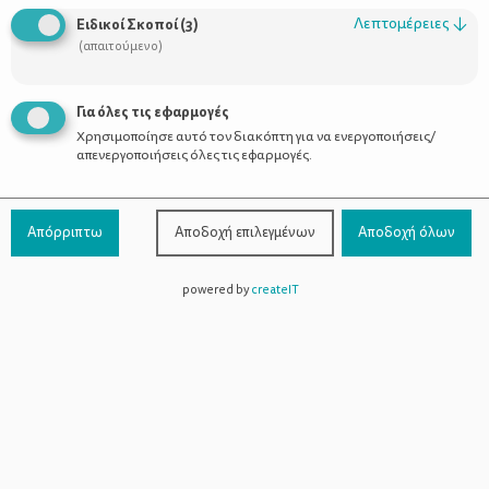
Λεπτομέρειες
↓
Ειδικοί Σκοποί
(
3
)
(απαιτούμενο)
Δοκιμασμένα Tips Οργάνωσης Από Ένα
Για όλες τις εφαρμογές
Αληθινό Σπίτι
Χρησιμοποίησε αυτό τον διακόπτη για να ενεργοποιήσεις/
απενεργοποιήσεις όλες τις εφαρμογές.
Απόρριπτω
Αποδοχή επιλεγμένων
Αποδοχή όλων
powered by
createIT