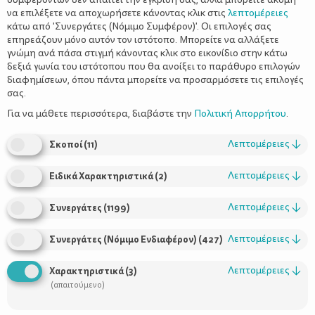
να επιλέξετε να αποχωρήσετε κάνοντας κλικ στις
λεπτομέρειες
κάτω από 'Συνεργάτες (Νόμιμο Συμφέρον)'. Οι επιλογές σας
επηρεάζουν μόνο αυτόν τον ιστότοπο. Μπορείτε να αλλάξετε
γνώμη ανά πάσα στιγμή κάνοντας κλικ στο εικονίδιο στην κάτω
δεξιά γωνία του ιστότοπου που θα ανοίξει το παράθυρο επιλογών
Παίζοντας με τα γράμματα της
διαφημίσεων, όπου πάντα μπορείτε να προσαρμόσετε τις επιλογές
αλφαβήτα
σας.
Για να μάθετε περισσότερα, διαβάστε την
Πολιτική Απορρήτου
.
Λεπτομέρειες
↓
Σκοποί
(
11
)
Λεπτομέρειες
↓
Ειδικά Χαρακτηριστικά
(
2
)
Λεπτομέρειες
↓
Συνεργάτες
(
1199
)
Λεπτομέρειες
↓
Συνεργάτες (Νόμιμο Ενδιαφέρον)
(
427
)
Λεπτομέρειες
↓
Χαρακτηριστικά
(
3
)
(απαιτούμενο)