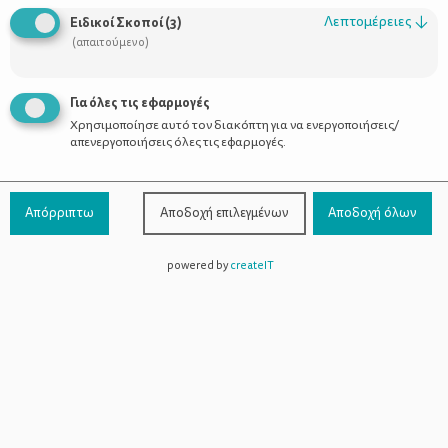
Λεπτομέρειες
↓
Ειδικοί Σκοποί
(
3
)
(απαιτούμενο)
Με τη γιαγιά ή τη νταντά;
Για όλες τις εφαρμογές
Χρησιμοποίησε αυτό τον διακόπτη για να ενεργοποιήσεις/
απενεργοποιήσεις όλες τις εφαρμογές.
Απόρριπτω
Αποδοχή επιλεγμένων
Αποδοχή όλων
powered by
createIT