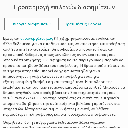
Προσαρμογή επιλογών διαφημίσεων
ΣΥΜΒΟΥΛΟΙ
Επιλογές Διαφημίσεων
Προτιμήσεις Cookies
ΑΝΑΤΡΟΦΉ
Εμείς και
οι συνεργάτες μας
(
1199
) χρησιμοποιούμε cookies και
άλλα δεδομένα για να αποθηκεύσουμε, να αποκτήσουμε πρόσβαση
και/ή να επεξεργαστούμε πληροφορίες στη συσκευή σας και
προσωπικά δεδομένα, όπως μοναδικούς αναγνωριστικούς και
ιστορικό περιήγησης. Η διαφήμιση και το περιεχόμενο μπορούν να
προσωποποιηθούν βάσει του προφίλ σας. Η δραστηριότητά σας σε
αυτήν την υπηρεσία μπορεί να χρησιμοποιηθεί για να
δημιουργήσει ή να βελτιώσει ένα προφίλ για εσάς για
εξατομικευμένη διαφήμιση και περιεχόμενο. Η απόδοση της
διαφήμισης και του περιεχομένου μπορεί να μετρηθεί. Μπορούν να
δημιουργηθούν αναφορές βάσει της δραστηριότητάς σας και
αυτών των άλλων. Η δραστηριότητά σας σε αυτήν την υπηρεσία
μπορεί να βοηθήσει στην ανάπτυξη και βελτίωση προϊόντων και
υπηρεσιών. Μπορείτε να συμφωνήσετε με αυτό, να λάβετε
περισσότερες πληροφορίες και στη συνέχεια να αποφασίσετε.
Θυμηθείτε, ότι η επεξεργασία δεδομένων βάσει νόμιμων
συμφερόντων δεν απαιτεί την έγκρισή σας, αλλά μπορείτε ακόμη