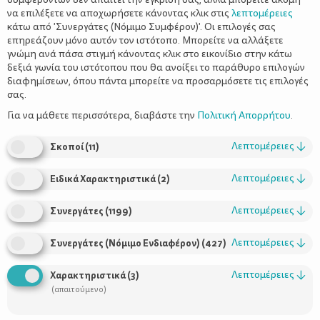
να επιλέξετε να αποχωρήσετε κάνοντας κλικ στις
λεπτομέρειες
κάτω από 'Συνεργάτες (Νόμιμο Συμφέρον)'. Οι επιλογές σας
επηρεάζουν μόνο αυτόν τον ιστότοπο. Μπορείτε να αλλάξετε
γνώμη ανά πάσα στιγμή κάνοντας κλικ στο εικονίδιο στην κάτω
δεξιά γωνία του ιστότοπου που θα ανοίξει το παράθυρο επιλογών
Παππούδες και εγγόνια: Σχέση ζωής
διαφημίσεων, όπου πάντα μπορείτε να προσαρμόσετε τις επιλογές
σας.
Για να μάθετε περισσότερα, διαβάστε την
Πολιτική Απορρήτου
.
Λεπτομέρειες
↓
Σκοποί
(
11
)
Λεπτομέρειες
↓
Ειδικά Χαρακτηριστικά
(
2
)
Λεπτομέρειες
↓
Συνεργάτες
(
1199
)
Λεπτομέρειες
↓
Συνεργάτες (Νόμιμο Ενδιαφέρον)
(
427
)
Λεπτομέρειες
↓
Χαρακτηριστικά
(
3
)
(απαιτούμενο)