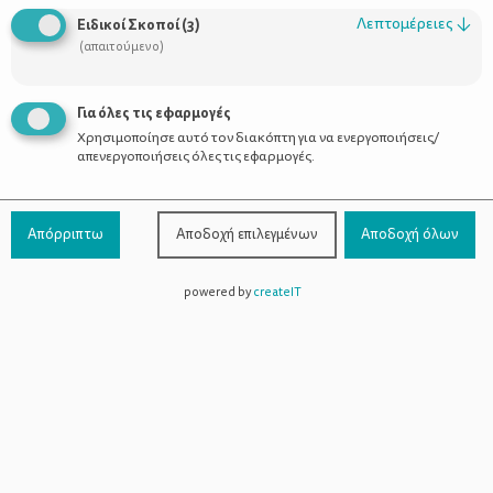
Λεπτομέρειες
↓
Ειδικοί Σκοποί
(
3
)
(απαιτούμενο)
Για όλες τις εφαρμογές
Χρησιμοποίησε αυτό τον διακόπτη για να ενεργοποιήσεις/
απενεργοποιήσεις όλες τις εφαρμογές.
Απόρριπτω
Αποδοχή επιλεγμένων
Αποδοχή όλων
Συχνά προβλήματα (φυσιολογικές
powered by
createIT
ενοχλήσεις) στην εγκυμοσύνη