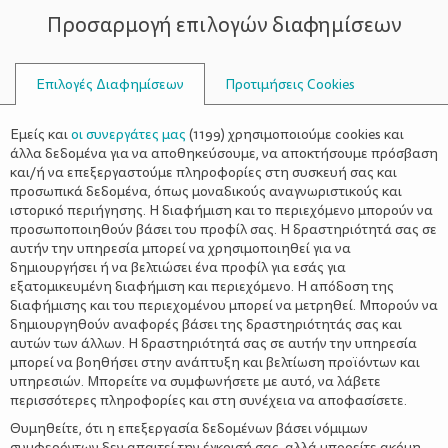
Προσαρμογή επιλογών διαφημίσεων
ΣΥΜΒΟΥΛΟΙ
Επιλογές Διαφημίσεων
Προτιμήσεις Cookies
ΔΥΣΚΟΙΛΙΌΤΗΤΑ
Εμείς και
οι συνεργάτες μας
(
1199
) χρησιμοποιούμε cookies και
άλλα δεδομένα για να αποθηκεύσουμε, να αποκτήσουμε πρόσβαση
και/ή να επεξεργαστούμε πληροφορίες στη συσκευή σας και
προσωπικά δεδομένα, όπως μοναδικούς αναγνωριστικούς και
ιστορικό περιήγησης. Η διαφήμιση και το περιεχόμενο μπορούν να
προσωποποιηθούν βάσει του προφίλ σας. Η δραστηριότητά σας σε
αυτήν την υπηρεσία μπορεί να χρησιμοποιηθεί για να
Δυσκοιλιότητα και
δημιουργήσει ή να βελτιώσει ένα προφίλ για εσάς για
γαστρεντερολογικές διαταραχές στην
εξατομικευμένη διαφήμιση και περιεχόμενο. Η απόδοση της
εγκυμοσύνη
διαφήμισης και του περιεχομένου μπορεί να μετρηθεί. Μπορούν να
δημιουργηθούν αναφορές βάσει της δραστηριότητάς σας και
αυτών των άλλων. Η δραστηριότητά σας σε αυτήν την υπηρεσία
μπορεί να βοηθήσει στην ανάπτυξη και βελτίωση προϊόντων και
υπηρεσιών. Μπορείτε να συμφωνήσετε με αυτό, να λάβετε
περισσότερες πληροφορίες και στη συνέχεια να αποφασίσετε.
Θυμηθείτε, ότι η επεξεργασία δεδομένων βάσει νόμιμων
συμφερόντων δεν απαιτεί την έγκρισή σας, αλλά μπορείτε ακόμη