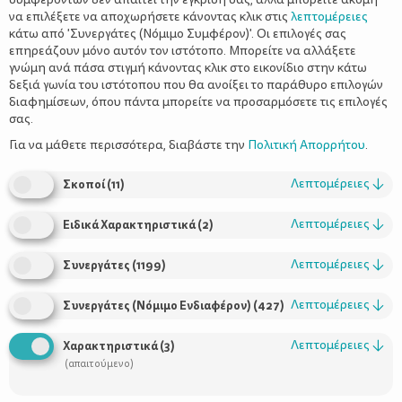
να επιλέξετε να αποχωρήσετε κάνοντας κλικ στις
λεπτομέρειες
κάτω από 'Συνεργάτες (Νόμιμο Συμφέρον)'. Οι επιλογές σας
επηρεάζουν μόνο αυτόν τον ιστότοπο. Μπορείτε να αλλάξετε
γνώμη ανά πάσα στιγμή κάνοντας κλικ στο εικονίδιο στην κάτω
δεξιά γωνία του ιστότοπου που θα ανοίξει το παράθυρο επιλογών
διαφημίσεων, όπου πάντα μπορείτε να προσαρμόσετε τις επιλογές
σας.
Για να μάθετε περισσότερα, διαβάστε την
Πολιτική Απορρήτου
.
Λεπτομέρειες
↓
Σκοποί
(
11
)
Λεπτομέρειες
↓
Ειδικά Χαρακτηριστικά
(
2
)
Πώς αντιμετωπίζουμε την
δυσκοιλιότητα του μωρού
Λεπτομέρειες
↓
Συνεργάτες
(
1199
)
Λεπτομέρειες
↓
Συνεργάτες (Νόμιμο Ενδιαφέρον)
(
427
)
Λεπτομέρειες
↓
Χαρακτηριστικά
(
3
)
(απαιτούμενο)