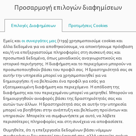
Προσαρμογή επιλογών διαφημίσεων
ΣΥΜΒΟΥΛΟΙ
Επιλογές Διαφημίσεων
Προτιμήσεις Cookies
Η ΖΩΉ ΜΕ ΈΝΑ ΒΡΈΦΟΣ
ΒΡΈΦΟΣ
>
Πώς αντιμετωπίζουμε την
Εμείς και
οι συνεργάτες μας
(
1199
) χρησιμοποιούμε cookies και
δυσκοιλιότητα του μωρού
άλλα δεδομένα για να αποθηκεύσουμε, να αποκτήσουμε πρόσβαση
και/ή να επεξεργαστούμε πληροφορίες στη συσκευή σας και
προσωπικά δεδομένα, όπως μοναδικούς αναγνωριστικούς και
ιστορικό περιήγησης. Η διαφήμιση και το περιεχόμενο μπορούν να
προσωποποιηθούν βάσει του προφίλ σας. Η δραστηριότητά σας σε
αυτήν την υπηρεσία μπορεί να χρησιμοποιηθεί για να
δημιουργήσει ή να βελτιώσει ένα προφίλ για εσάς για
εξατομικευμένη διαφήμιση και περιεχόμενο. Η απόδοση της
διαφήμισης και του περιεχομένου μπορεί να μετρηθεί. Μπορούν να
δημιουργηθούν αναφορές βάσει της δραστηριότητάς σας και
αυτών των άλλων. Η δραστηριότητά σας σε αυτήν την υπηρεσία
μπορεί να βοηθήσει στην ανάπτυξη και βελτίωση προϊόντων και
υπηρεσιών. Μπορείτε να συμφωνήσετε με αυτό, να λάβετε
περισσότερες πληροφορίες και στη συνέχεια να αποφασίσετε.
Θυμηθείτε, ότι η επεξεργασία δεδομένων βάσει νόμιμων
συμφερόντων δεν απαιτεί την έγκρισή σας, αλλά μπορείτε ακόμη