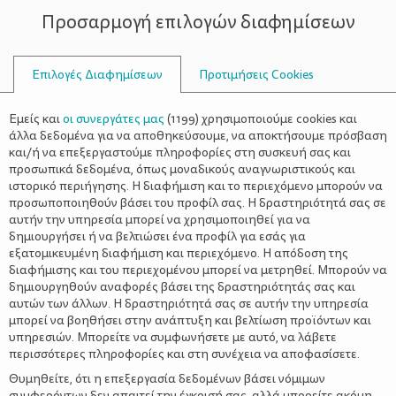
Προσαρμογή επιλογών διαφημίσεων
ΣΥΜΒΟΥΛΟΙ
Επιλογές Διαφημίσεων
Προτιμήσεις Cookies
ΔΙΑΤΡΟΦΉ
ΕΓΚΥΜΟΣΎΝΗ
>
Δυσκοιλιότητα και
Εμείς και
οι συνεργάτες μας
(
1199
) χρησιμοποιούμε cookies και
γαστρεντερολογικές διαταραχές
άλλα δεδομένα για να αποθηκεύσουμε, να αποκτήσουμε πρόσβαση
και/ή να επεξεργαστούμε πληροφορίες στη συσκευή σας και
στην εγκυμοσύνη
προσωπικά δεδομένα, όπως μοναδικούς αναγνωριστικούς και
ιστορικό περιήγησης. Η διαφήμιση και το περιεχόμενο μπορούν να
προσωποποιηθούν βάσει του προφίλ σας. Η δραστηριότητά σας σε
αυτήν την υπηρεσία μπορεί να χρησιμοποιηθεί για να
δημιουργήσει ή να βελτιώσει ένα προφίλ για εσάς για
εξατομικευμένη διαφήμιση και περιεχόμενο. Η απόδοση της
διαφήμισης και του περιεχομένου μπορεί να μετρηθεί. Μπορούν να
εγκυμοσύνη
Η
χαρακτηρίζεται από πληθώρα βιοχημικών
δημιουργηθούν αναφορές βάσει της δραστηριότητάς σας και
αλλαγών στη γυναίκα που μπορεί να οδηγήσει σε ποικίλα
αυτών των άλλων. Η δραστηριότητά σας σε αυτήν την υπηρεσία
γαστρεντερολογικές
μπορεί να βοηθήσει στην ανάπτυξη και βελτίωση προϊόντων και
συμπτώματα και αρκετά συνήθη
υπηρεσιών. Μπορείτε να συμφωνήσετε με αυτό, να λάβετε
διαταραχές
καύσος (καούρες),
, όπως οπισθοστερνικό
περισσότερες πληροφορίες και στη συνέχεια να αποφασίσετε.
ναυτία/ έμετους και δυσκοιλιότητα, ποια είναι η σωστή
αντιμετώπιση αυτών των συμπτωμάτων;
Θυμηθείτε, ότι η επεξεργασία δεδομένων βάσει νόμιμων
συμφερόντων δεν απαιτεί την έγκρισή σας, αλλά μπορείτε ακόμη