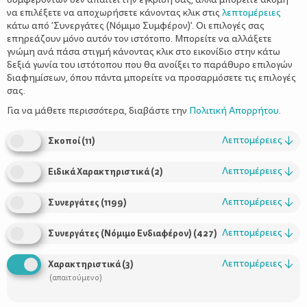
Στατιστικά 1 στις 2 γυναίκες κατά την εγκυμοσύνη της, θα
να επιλέξετε να αποχωρήσετε κάνοντας κλικ στις
λεπτομέρειες
αναπτύξει κάποιου βαθμού δυσκοιλιότητα. Κλινικά
κάτω από 'Συνεργάτες (Νόμιμο Συμφέρον)'. Οι επιλογές σας
χαρακτηρίζεται από κοιλιακό πόνο και δυσφορία, τυμπανισμό,
επηρεάζουν μόνο αυτόν τον ιστότοπο. Μπορείτε να αλλάξετε
αδυναμία κένωσης σε τακτικά χρονικά διαστήματα και
γνώμη ανά πάσα στιγμή κάνοντας κλικ στο εικονίδιο στην κάτω
παρουσία σκληρών μη ευμεγεθών κοπράνων.
δεξιά γωνία του ιστότοπου που θα ανοίξει το παράθυρο επιλογών
διαφημίσεων, όπου πάντα μπορείτε να προσαρμόσετε τις επιλογές
Ε
ίναι επικίνδυνη η δυσκοιλιότητα
σας.
Για να μάθετε περισσότερα, διαβάστε την
Πολιτική Απορρήτου
.
στην εγκυμοσύνη;
Λεπτομέρειες
↓
Σκοποί
(
11
)
Συνήθως, οι αιτίες της δυσκοιλιότητας αναζητούνται σε
αγχώδη καθημερινότητα
μειωμένη σωματική άσκηση
,
Λεπτομέρειες
↓
Ειδικά Χαρακτηριστικά
(
2
)
και διατροφή χαμηλή σε φυτικές ίνες, τα συμπληρώματα
σιδήρου που χορηγούνται κατά την περίοδο αυτή, επίσης
Λεπτομέρειες
↓
Συνεργάτες
(
1199
)
επιδρούν στη δυσκοιλιότητα.
Κατά την εγκυμοσύνη, παρατηρούνται
συχνά προβλήματα,
τα
Λεπτομέρειες
↓
Συνεργάτες (Νόμιμο Ενδιαφέρον)
(
427
)
οποία είναι φυσιολογικά. Η υψηλή συγκέντρωση ορμονών στο
σώμα και το αυξημένο στρες
επηρεάζουν τη λειτουργία του
Λεπτομέρειες
↓
Χαρακτηριστικά
(
3
)
πεπτικού σωλήνα
με αλλαγές υπερευαισθησίας, κινητικότητας
(απαιτούμενο)
και διαπερατότητας, ενεργοποίησης του ανοσοποιητικού
συστήματος και αλλαγές στη χλωρίδα του εντέρου.