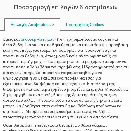
Προσαρμογή επιλογών διαφημίσεων
ΣΥΜΒΟΥΛΟΙ
Επιλογές Διαφημίσεων
Προτιμήσεις Cookies
ΕΓΚΑΤΑΛΕΊΠΟΥΝ ΤΗΝ ΚΑΡΙΈΡΑ
Εμείς και
οι συνεργάτες μας
(
1199
) χρησιμοποιούμε cookies και
άλλα δεδομένα για να αποθηκεύσουμε, να αποκτήσουμε πρόσβαση
και/ή να επεξεργαστούμε πληροφορίες στη συσκευή σας και
προσωπικά δεδομένα, όπως μοναδικούς αναγνωριστικούς και
ιστορικό περιήγησης. Η διαφήμιση και το περιεχόμενο μπορούν να
προσωποποιηθούν βάσει του προφίλ σας. Η δραστηριότητά σας σε
αυτήν την υπηρεσία μπορεί να χρησιμοποιηθεί για να
δημιουργήσει ή να βελτιώσει ένα προφίλ για εσάς για
εξατομικευμένη διαφήμιση και περιεχόμενο. Η απόδοση της
διαφήμισης και του περιεχομένου μπορεί να μετρηθεί. Μπορούν να
δημιουργηθούν αναφορές βάσει της δραστηριότητάς σας και
αυτών των άλλων. Η δραστηριότητά σας σε αυτήν την υπηρεσία
μπορεί να βοηθήσει στην ανάπτυξη και βελτίωση προϊόντων και
υπηρεσιών. Μπορείτε να συμφωνήσετε με αυτό, να λάβετε
περισσότερες πληροφορίες και στη συνέχεια να αποφασίσετε.
Θυμηθείτε, ότι η επεξεργασία δεδομένων βάσει νόμιμων
συμφερόντων δεν απαιτεί την έγκρισή σας, αλλά μπορείτε ακόμη