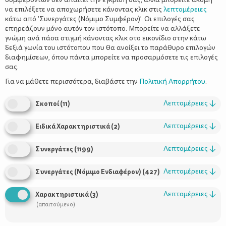
να επιλέξετε να αποχωρήσετε κάνοντας κλικ στις
λεπτομέρειες
κάτω από 'Συνεργάτες (Νόμιμο Συμφέρον)'. Οι επιλογές σας
επηρεάζουν μόνο αυτόν τον ιστότοπο. Μπορείτε να αλλάξετε
γνώμη ανά πάσα στιγμή κάνοντας κλικ στο εικονίδιο στην κάτω
δεξιά γωνία του ιστότοπου που θα ανοίξει το παράθυρο επιλογών
Ισχυροί και πετυχημένοι άνδρες που
διαφημίσεων, όπου πάντα μπορείτε να προσαρμόσετε τις επιλογές
εγκαταλείπουν την καριέρα για την
σας.
οικογένεια – Διαβάστε τις ιστορίες
Για να μάθετε περισσότερα, διαβάστε την
Πολιτική Απορρήτου
.
τους
Λεπτομέρειες
↓
Σκοποί
(
11
)
Λεπτομέρειες
↓
Ειδικά Χαρακτηριστικά
(
2
)
Λεπτομέρειες
↓
Συνεργάτες
(
1199
)
Λεπτομέρειες
↓
Συνεργάτες (Νόμιμο Ενδιαφέρον)
(
427
)
Λεπτομέρειες
↓
Χαρακτηριστικά
(
3
)
(απαιτούμενο)
Χρήσιμοι Σύνδεσμοι