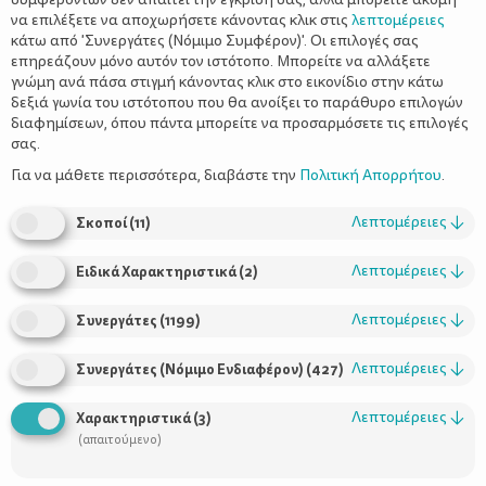
να επιλέξετε να αποχωρήσετε κάνοντας κλικ στις
λεπτομέρειες
κάτω από 'Συνεργάτες (Νόμιμο Συμφέρον)'. Οι επιλογές σας
επηρεάζουν μόνο αυτόν τον ιστότοπο. Μπορείτε να αλλάξετε
γνώμη ανά πάσα στιγμή κάνοντας κλικ στο εικονίδιο στην κάτω
δεξιά γωνία του ιστότοπου που θα ανοίξει το παράθυρο επιλογών
διαφημίσεων, όπου πάντα μπορείτε να προσαρμόσετε τις επιλογές
σας.
Για να μάθετε περισσότερα, διαβάστε την
Πολιτική Απορρήτου
.
οικογένεια ή καριέρα
Το ερώτημα
απασχολεί περισσότερο τις
Λεπτομέρειες
↓
Σκοποί
(
11
)
γυναίκες ή έτσι τουλάχιστον νομίζαμε. Τον τελευταίο καιρό
όμως, βλέπουμε περιπτώσεις ανδρών -και μάλιστα πολύ
Λεπτομέρειες
↓
Ειδικά Χαρακτηριστικά
(
2
)
ισχυρών ανδρών- που κατάφεραν να ανέβουν στην κορυφή της
επαγγελματικής πυραμίδας και τώρα ομολογούν ότι
Λεπτομέρειες
↓
Συνεργάτες
(
1199
)
αντιμετωπίζουν το ίδιο ακριβώς δίλημμα και τις ίδιες ακριβώς
τύψεις για τις ελάχιστες ώρες που περνούν με τα παιδιά τους.
Λεπτομέρειες
↓
Συνεργάτες (Νόμιμο Ενδιαφέρον)
(
427
)
Η έκπληξη όμως, είναι πως αρκετοί από αυτούς, στο δίλημμα
καριέρα ή οικογένεια απαντούν «οικογένεια». Παραιτούνται από
Λεπτομέρειες
↓
Χαρακτηριστικά
(
3
)
θέσεις στις οποίες δύσκολα λες «όχι» και αφοσιώνονται στα
(απαιτούμενο)
παιδιά και τη σύζυγό τους.