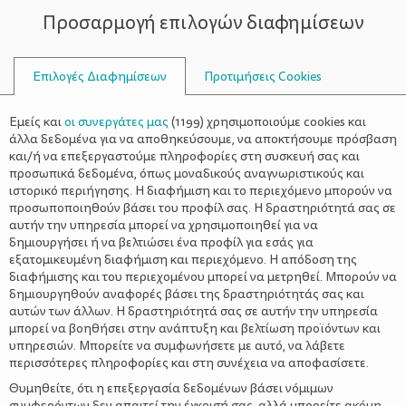
Προσαρμογή επιλογών διαφημίσεων
ΣΥΜΒΟΥΛΟΙ
Επιλογές Διαφημίσεων
Προτιμήσεις Cookies
WELLNESS
ΌΛΑ ΓΙΑ ΤΟΝ ΜΠΑΜΠΆ
>
Ισχυροί και πετυχημένοι άνδρες
Εμείς και
οι συνεργάτες μας
(
1199
) χρησιμοποιούμε cookies και
που εγκαταλείπουν την καριέρα
άλλα δεδομένα για να αποθηκεύσουμε, να αποκτήσουμε πρόσβαση
και/ή να επεξεργαστούμε πληροφορίες στη συσκευή σας και
για την οικογένεια – Διαβάστε τις
προσωπικά δεδομένα, όπως μοναδικούς αναγνωριστικούς και
ιστορικό περιήγησης. Η διαφήμιση και το περιεχόμενο μπορούν να
ιστορίες τους
προσωποποιηθούν βάσει του προφίλ σας. Η δραστηριότητά σας σε
αυτήν την υπηρεσία μπορεί να χρησιμοποιηθεί για να
δημιουργήσει ή να βελτιώσει ένα προφίλ για εσάς για
εξατομικευμένη διαφήμιση και περιεχόμενο. Η απόδοση της
διαφήμισης και του περιεχομένου μπορεί να μετρηθεί. Μπορούν να
δημιουργηθούν αναφορές βάσει της δραστηριότητάς σας και
αυτών των άλλων. Η δραστηριότητά σας σε αυτήν την υπηρεσία
μπορεί να βοηθήσει στην ανάπτυξη και βελτίωση προϊόντων και
υπηρεσιών. Μπορείτε να συμφωνήσετε με αυτό, να λάβετε
περισσότερες πληροφορίες και στη συνέχεια να αποφασίσετε.
Θυμηθείτε, ότι η επεξεργασία δεδομένων βάσει νόμιμων
συμφερόντων δεν απαιτεί την έγκρισή σας, αλλά μπορείτε ακόμη