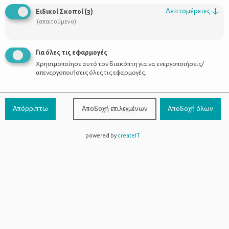
Λεπτομέρειες
↓
Ειδικοί Σκοποί
(
3
)
(απαιτούμενο)
Διακοπές και κύηση: Με κάθε
Για όλες τις εφαρμογές
επιφύλαξη… Ναι!
Χρησιμοποίησε αυτό τον διακόπτη για να ενεργοποιήσεις/
απενεργοποιήσεις όλες τις εφαρμογές.
Απόρριπτω
Αποδοχή επιλεγμένων
Αποδοχή όλων
powered by
createIT