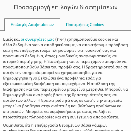
Προσαρμογή επιλογών διαφημίσεων
ΣΥΜΒΟΥΛΟΙ
Επιλογές Διαφημίσεων
Προτιμήσεις Cookies
ΓΥΝΑΙΚΟΛΌΓΟΣ
Εμείς και
οι συνεργάτες μας
(
1199
) χρησιμοποιούμε cookies και
άλλα δεδομένα για να αποθηκεύσουμε, να αποκτήσουμε πρόσβαση
και/ή να επεξεργαστούμε πληροφορίες στη συσκευή σας και
προσωπικά δεδομένα, όπως μοναδικούς αναγνωριστικούς και
ιστορικό περιήγησης. Η διαφήμιση και το περιεχόμενο μπορούν να
προσωποποιηθούν βάσει του προφίλ σας. Η δραστηριότητά σας σε
αυτήν την υπηρεσία μπορεί να χρησιμοποιηθεί για να
δημιουργήσει ή να βελτιώσει ένα προφίλ για εσάς για
εξατομικευμένη διαφήμιση και περιεχόμενο. Η απόδοση της
διαφήμισης και του περιεχομένου μπορεί να μετρηθεί. Μπορούν να
δημιουργηθούν αναφορές βάσει της δραστηριότητάς σας και
αυτών των άλλων. Η δραστηριότητά σας σε αυτήν την υπηρεσία
μπορεί να βοηθήσει στην ανάπτυξη και βελτίωση προϊόντων και
υπηρεσιών. Μπορείτε να συμφωνήσετε με αυτό, να λάβετε
περισσότερες πληροφορίες και στη συνέχεια να αποφασίσετε.
Θυμηθείτε, ότι η επεξεργασία δεδομένων βάσει νόμιμων
συμφερόντων δεν απαιτεί την έγκρισή σας, αλλά μπορείτε ακόμη