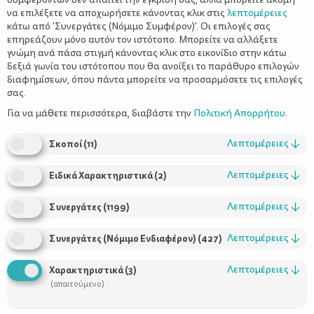
να επιλέξετε να αποχωρήσετε κάνοντας κλικ στις
λεπτομέρειες
κάτω από 'Συνεργάτες (Νόμιμο Συμφέρον)'. Οι επιλογές σας
επηρεάζουν μόνο αυτόν τον ιστότοπο. Μπορείτε να αλλάξετε
γνώμη ανά πάσα στιγμή κάνοντας κλικ στο εικονίδιο στην κάτω
δεξιά γωνία του ιστότοπου που θα ανοίξει το παράθυρο επιλογών
ΙΝΟΜΥΩΜΑΤΑ: Καλοήθεις αλλά
διαφημίσεων, όπου πάντα μπορείτε να προσαρμόσετε τις επιλογές
«παρείσακτοι» όγκοι
σας.
Για να μάθετε περισσότερα, διαβάστε την
Πολιτική Απορρήτου
.
Λεπτομέρειες
↓
Σκοποί
(
11
)
Λεπτομέρειες
↓
Ειδικά Χαρακτηριστικά
(
2
)
Λεπτομέρειες
↓
Συνεργάτες
(
1199
)
Λεπτομέρειες
↓
Συνεργάτες (Νόμιμο Ενδιαφέρον)
(
427
)
Λεπτομέρειες
↓
Χαρακτηριστικά
(
3
)
(απαιτούμενο)