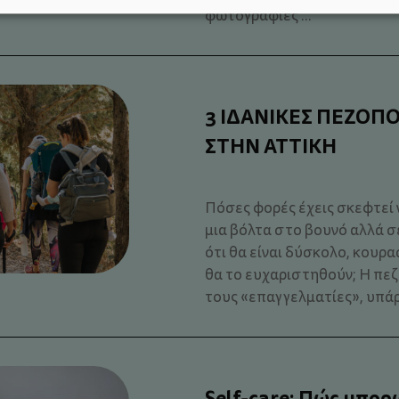
φωτογραφίες ...
3 ΙΔΑΝΙΚΕΣ ΠΕΖΟΠΟ
ΣΤΗΝ ΑΤΤΙΚΗ
Πόσες φορές έχεις σκεφτεί ν
μια βόλτα στο βουνό αλλά σ
ότι θα είναι δύσκολο, κουρα
θα το ευχαριστηθούν; Η πεζο
τους «επαγγελματίες», υπάρ
Self-care: Πώς μπο