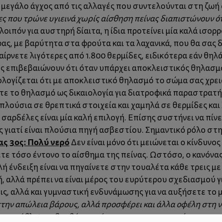
 μεγάλο άγχος από τις αλλαγές που συντελούνται στη ζωή 
ες που τρώνε υγιεινά χωρίς αίσθηση πείνας διαπιστώνουν ότ
 λοιπόν για αυστηρή δίαιτα, η ίδια προτείνει μία καλά ισ
ρας, με βαρύτητα στα φρούτα και τα λαχανικά, που θα σας 
παίρνετε λιγότερες από 1.800 θερμίδες, ειδικότερα εάν θη
ς επιβεβαιώνουν ότι όταν υπάρχει αποκλειστικός θηλασμό
ολογίζεται ότι με αποκλειστικό θηλασμό το σώμα σας χρε
ετε το θηλασμό ως δικαιολογία για διατροφικά παραστρατ
πλούσια σε θρεπτικά στοιχεία και χαμηλά σε θερμίδες και 
ι σαρδέλες είναι μία καλή επιλογή. Επίσης συστήνει να πίν
 γιατί είναι πλούσια πηγή ασβεστίου. Σημαντικό ρόλο στη 
ς 3ος: Πολύ νερό
Δεν είναι μόνο ότι μειώνεται ο κίνδυνο
ετε τόσο έντονο το αίσθημα της πείνας. Ωστόσο, ο κανόνας
λή ένδειξη είναι να πηγαίνετε στην τουαλέτα κάθε τρεις μ
, αλλά πρέπει να είναι μέρος του ευρύτερου σχεδιασμού γ
ις, αλλά και γυμναστική ενδυνάμωσης για να αυξήσετε το 
στην απώλεια βάρους, αλλά προσφέρει και άλλα οφέλη στη 
ς κατάθλιψης, βοηθά στον ύπνο και στην αντιμετώπιση του 