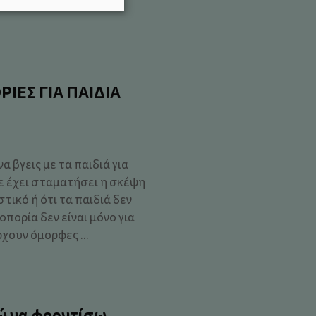
ΡΙΕΣ ΓΙΑ ΠΑΙΔΙΑ
α βγεις με τα παιδιά για
ε έχει σταματήσει η σκέψη
στικό ή ότι τα παιδιά δεν
πορία δεν είναι μόνο για
χουν όμορφες ...
ρώ να φροντίσω