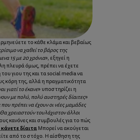
 ερμηνεύετε το κάθε κλάμα και βεβαίως
κρίσιμο να χαθεί το βάρος της
ενα 15 με 20 χρόνια
», εξηγεί η
λη πλευρά όμως, πρέπει να έχετε
ου γιου της και τα social media να
ους κόρη της, αλλά η πραγματικότητα
ι γιατί το έκανε
» υποστηρίζει η
νουν με πολύ, πολύ αυστηρές δίαιτες
»
που πρέπει να έχουν οι νέες μαμάδες
. Θα χρειαστούν τουλάχιστον άλλοι
ους κανόνες και συμβουλές για το πώς
 κάνετε δίαιτα
Μπορεί να ακούγεται
είτε από το στόχο. Η αίσθηση της