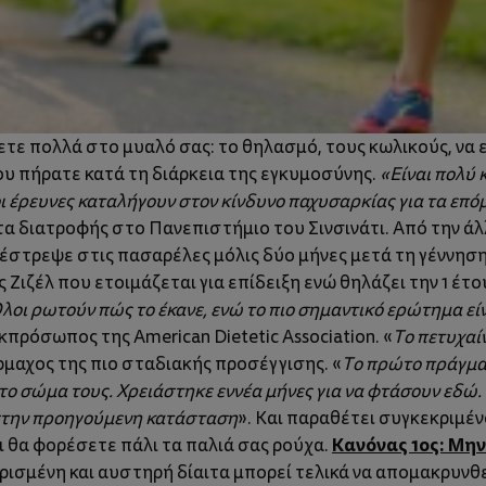
χετε πολλά στο μυαλό σας: το θηλασμό, τους κωλικούς, να
ου πήρατε κατά τη διάρκεια της εγκυμοσύνης.
«Είναι πολύ 
 έρευνες καταλήγουν στον κίνδυνο παχυσαρκίας για τα επόμ
 διατροφής στο Πανεπιστήμιο του Σινσινάτι. Από την άλ
έστρεψε στις πασαρέλες μόλις δύο μήνες μετά τη γέννηση τ
Ζιζέλ που ετοιμάζεται για επίδειξη ενώ θηλάζει την 1 έτ
λοι ρωτούν πώς το έκανε, ενώ το πιο σημαντικό ερώτημα είνα
πρόσωπος της American Dietetic Association. «
Το πετυχαί
ρμαχος της πιο σταδιακής προσέγγισης. «
Το πρώτο πράγμα 
με το σώμα τους. Χρειάστηκε εννέα μήνες για να φτάσουν εδώ
 στην προηγούμενη κατάσταση
». Και παραθέτει συγκεκριμέν
Κανόνας 1ος: Μην
ι θα φορέσετε πάλι τα παλιά σας ρούχα.
ρισμένη και αυστηρή δίαιτα μπορεί τελικά να απομακρυνθ