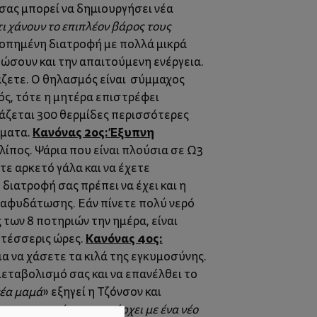
σας μπορεί να δημιουργήσει νέα
ι χάνουν το επιπλέον βάρος τους
ορροπημένη διατροφή με πολλά μικρά
δώσουν και την απαιτούμενη ενέργεια.
λάζετε. Ο θηλασμός είναι σύμμαχος
ς, τότε η μητέρα επιστρέφει
ιάζεται 300 θερμίδες περισσότερες
Κανόνας 2ος: Έξυπνη
ήματα.
λίπος. Ψάρια που είναι πλούσια σε Ω3
ετε αρκετό γάλα και να έχετε
διατροφή σας πρέπει να έχει και η
ς αφυδάτωσης. Εάν πίνετε πολύ νερό
 των 8 ποτηριών την ημέρα, είναι
Κανόνας 4ος:
ε τέσσερις ώρες.
ια να χάσετε τα κιλά της εγκυμοσύνης.
μεταβολισμό σας και να επανέλθει το
νέα μαμά
» εξηγεί η Τζόνσον και
στρες που σίγουρα υπάρχει με ένα νέο