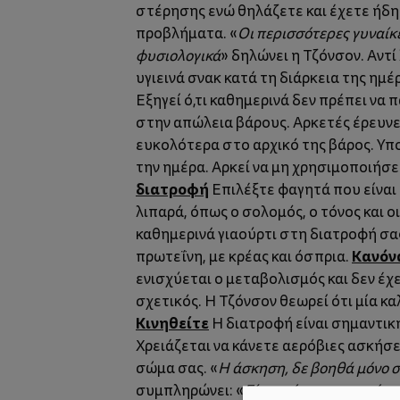
στέρησης ενώ θηλάζετε και έχετε ήδη
προβλήματα. «
Οι περισσότερες γυναίκ
φυσιολογικά
» δηλώνει η Τζόνσον. Αντί
υγιεινά σνακ κατά τη διάρκεια της ημέ
Εξηγεί ό,τι καθημερινά δεν πρέπει να 
στην απώλεια βάρους. Αρκετές έρευνε
ευκολότερα στο αρχικό της βάρος. Υπ
την ημέρα. Αρκεί να μη χρησιμοποιήσ
διατροφή
Επιλέξτε φαγητά που είναι 
λιπαρά, όπως ο σολομός, ο τόνος και ο
καθημερινά γιαούρτι στη διατροφή σας
Κανόνα
πρωτεΐνη, με κρέας και όσπρια.
ενισχύεται ο μεταβολισμός και δεν έχ
σχετικός. Η Τζόνσον θεωρεί ότι μία κα
Κινηθείτε
Η διατροφή είναι σημαντική
Χρειάζεται να κάνετε αερόβιες ασκήσε
σώμα σας. «
Η άσκηση, δε βοηθά μόνο 
συμπληρώνει: «
Είναι σύμμαχος κατά τη