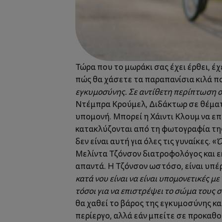
Τώρα που το μωράκι σας έχει έρθει, έ
πώς θα χάσετε τα παραπανίσια κιλά π
εγκυμοσύνης. Σε αντίθετη περίπτωση οι
Ντέμπρα Κρούμελ, Διδάκτωρ σε θέματα
υπομονή. Μπορεί η Χάιντι Κλουμ να επ
κατακλύζονται από τη φωτογραφία της 
δεν είναι αυτή για όλες τις γυναίκες. «
Ό
Μελίντα Τζόνσον διατροφολόγος και εκ
απαντά. Η Τζόνσον ωστόσο, είναι υπέ
κατά νου είναι να είναι υπομονετικές 
τόσοι για να επιστρέψει το σώμα τους
θα χαθεί το βάρος της εγκυμοσύνης κα
περίεργο, αλλά εάν μπείτε σε προκαθο