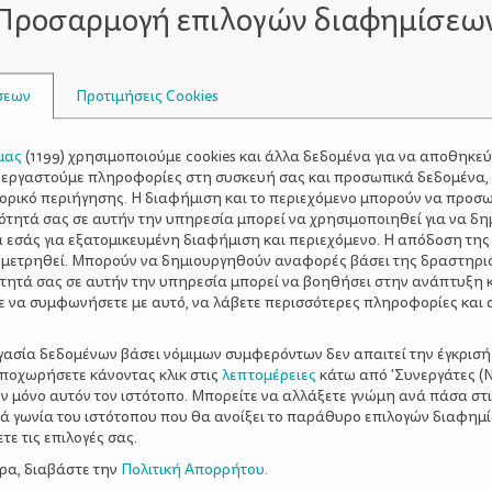
Προσαρμογή επιλογών διαφημίσεω
ξετε κατευθείαν στο γυμναστήριο. Εάν επιταχύνετε λίγο 
ημαντικό βήμα. «
Χρειάζεται να περπατάτε έντονα 150 λεπτά
 Michigan State University. Κι επειδή ίσως να είναι δύσκολ
σεων
Προτιμήσεις Cookies
ήνει να ξεκινήσετε ακόμη και με 10 λεπτά έντονου περπα
κές ασκήσεις με μικρά βάρη. Προτού ξεκινήσετε όμως, θα 
 με καισαρική. Πηγή: WebMD
μας
(
1199
) χρησιμοποιούμε cookies και άλλα δεδομένα για να αποθηκε
ξεργαστούμε πληροφορίες στη συσκευή σας και προσωπικά δεδομένα,
τορικό περιήγησης. Η διαφήμιση και το περιεχόμενο μπορούν να προσ
ς
διατροφή
επιπλέον βάρος
κιλά εγκυμοσύνης
ότητά σας σε αυτήν την υπηρεσία μπορεί να χρησιμοποιηθεί για να δη
α εσάς για εξατομικευμένη διαφήμιση και περιεχόμενο. Η απόδοση της
 μετρηθεί. Μπορούν να δημιουργηθούν αναφορές βάσει της δραστηρι
τητά σας σε αυτήν την υπηρεσία μπορεί να βοηθήσει στην ανάπτυξη 
ε να συμφωνήσετε με αυτό, να λάβετε περισσότερες πληροφορίες και 
ργασία δεδομένων βάσει νόμιμων συμφερόντων δεν απαιτεί την έγκρισή
αποχωρήσετε κάνοντας κλικ στις
λεπτομέρειες
κάτω από 'Συνεργάτες (Ν
ν μόνο αυτόν τον ιστότοπο. Μπορείτε να αλλάξετε γνώμη ανά πάσα στι
ξιά γωνία του ιστότοπου που θα ανοίξει το παράθυρο επιλογών διαφημ
ε τις επιλογές σας.
ερα, διαβάστε την
Πολιτική Απορρήτου
.