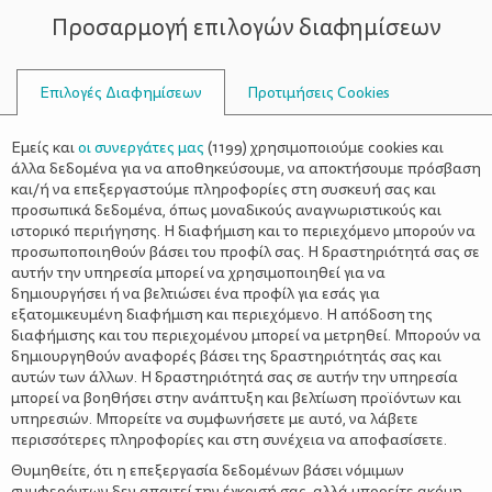
Προσαρμογή επιλογών διαφημίσεων
ΣΥΜΒΟΥΛΟΙ
Επιλογές Διαφημίσεων
Προτιμήσεις Cookies
Η ΖΩΉ ΜΕ ΈΝΑ ΒΡΈΦΟΣ
ΒΡΈΦΟΣ
>
Θηλασμός διδύμων: 7 tips για να
Εμείς και
οι συνεργάτες μας
(
1199
) χρησιμοποιούμε cookies και
κάνεις τη διαδικασία πιο
άλλα δεδομένα για να αποθηκεύσουμε, να αποκτήσουμε πρόσβαση
και/ή να επεξεργαστούμε πληροφορίες στη συσκευή σας και
απολαυστική
προσωπικά δεδομένα, όπως μοναδικούς αναγνωριστικούς και
ιστορικό περιήγησης. Η διαφήμιση και το περιεχόμενο μπορούν να
προσωποποιηθούν βάσει του προφίλ σας. Η δραστηριότητά σας σε
αυτήν την υπηρεσία μπορεί να χρησιμοποιηθεί για να
δημιουργήσει ή να βελτιώσει ένα προφίλ για εσάς για
εξατομικευμένη διαφήμιση και περιεχόμενο. Η απόδοση της
διαφήμισης και του περιεχομένου μπορεί να μετρηθεί. Μπορούν να
δημιουργηθούν αναφορές βάσει της δραστηριότητάς σας και
αυτών των άλλων. Η δραστηριότητά σας σε αυτήν την υπηρεσία
μπορεί να βοηθήσει στην ανάπτυξη και βελτίωση προϊόντων και
υπηρεσιών. Μπορείτε να συμφωνήσετε με αυτό, να λάβετε
περισσότερες πληροφορίες και στη συνέχεια να αποφασίσετε.
Θυμηθείτε, ότι η επεξεργασία δεδομένων βάσει νόμιμων
συμφερόντων δεν απαιτεί την έγκρισή σας, αλλά μπορείτε ακόμη