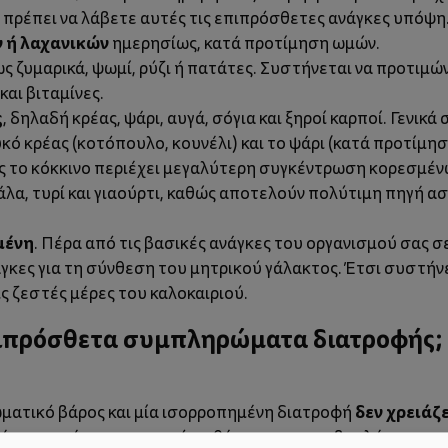
 πρέπει να λάβετε αυτές τις επιπρόσθετες ανάγκες υπόψη
 ή λαχανικών
ημερησίως, κατά προτίμηση ωμών.
ς ζυμαρικά, ψωμί, ρύζι ή πατάτες. Συστήνεται να προτιμώ
και βιταμίνες.
ς
, δηλαδή κρέας, ψάρι, αυγά, σόγια και ξηροί καρποί. Γενικ
ό κρέας (κοτόπουλο, κουνέλι) και το ψάρι (κατά προτίμηση
θώς το κόκκινο περιέχει μεγαλύτερη συγκέντρωση κορεσμέν
άλα, τυρί και γιαούρτι, καθώς αποτελούν πολύτιμη πηγή 
μένη
. Πέρα από τις βασικές ανάγκες του οργανισμού σας σ
άγκες για τη σύνθεση του μητρικού γάλακτος. Έτσι συστήν
ς ζεστές μέρες του καλοκαιριού.
πιπρόσθετα συμπληρώματα διατροφής;
δεν χρειά
σωματικό βάρος και μία ισορροπημένη διατροφή
νη προσέγγιση σε αυτό το θέμα, με τη συμβουλή του για