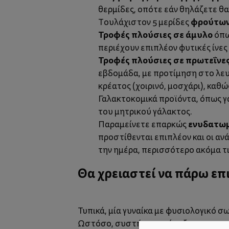
θερμίδες, οπότε εάν θηλάζετε θα
φρούτων
Τουλάχιστον 5 μερίδες
Τροφές πλούσιες σε άμυλο
όπω
περιέχουν επιπλέον φυτικές ίνες 
Τροφές πλούσιες σε πρωτεΐνε
εβδομάδα, με προτίμηση στο λευκ
κρέατος (χοιρινό, μοσχάρι), κα
Γαλακτοκομικά προϊόντα, όπως γ
του μητρικού γάλακτος.
ενυδατω
Παραμείνετε επαρκώς
προστίθενται επιπλέον και οι αν
την ημέρα, περισσότερο ακόμα τι
Θα χρειαστεί να πάρω ε
Τυπικά, μία γυναίκα με φυσιολογικό 
Ωστόσο, συστήνεται μία εξατομικευμέ