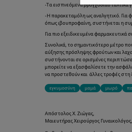
-Τα εισπνεόμενα βρογχοδιασταλτικά γ
-Η παρακεταμόλη ως αναλγητικό. Για 
όπως ιβουπροφαίνη, συστήνεται η συ
Για πιο εξειδικευμένα φαρμακευτικά 
Συνολικά, το σημαντικότερο μέτρο που
αύξησης πρόσληψης φρούτων και λαχα
συστήνονται σε ορισμένες περιπτώσεις
μπορείτε να εξασφαλίσετε την ασφάλει
να προστεθούν και άλλες τροφές στη 
εγκυμοσύνη
μαμά
μωρό
πα
Απόστολος Χ. Ζιώγας
,
Μαιευτήρας Χειρούργος Γυναικολόγος,