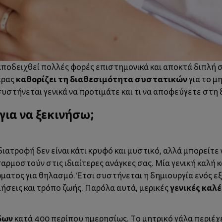
αποδειχθεί πολλές φορές επιστημονικά και αποκτά διπλή
καθορίζει τη διαθεσιμότητα συστατικών
έρας
για το μ
συστήνεται γενικά να προτιμάτε και τι να αποφεύγετε στη
 για να ξεκινήσω;
διατροφή
δεν είναι κάτι κρυφό και μυστικό, αλλά μπορείτε 
αρμοστούν στις ιδιαίτερες ανάγκες σας. Μία γενική καλή
σώματος για θηλασμό. Έτσι συστήνεται η δημιουργία ενός
γενικές καλ
ήσεις και τρόπο ζωής. Παρόλα αυτά, μερικές
δων
κατά 400 περίπου ημερησίως. Το μητρικό γάλα περιέχε