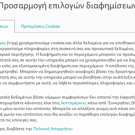
Προσαρμογή επιλογών διαφημίσεω
Η λήψη συμπληρωμάτων συστήνεται ισχυρά εάν ακολουθεί
 σιδήρου, ψευδαργύρου, ιωδίου, βιταμίνης Β12 και ωμέγα
τροφές σε επαρκή ποσότητα.
σεων
Προτιμήσεις Cookies
;
μας
(
1199
) χρησιμοποιούμε cookies και άλλα δεδομένα για να αποθηκε
ξεργαστούμε πληροφορίες στη συσκευή σας και προσωπικά δεδομένα,
τορικό περιήγησης. Η διαφήμιση και το περιεχόμενο μπορούν να προσ
επτικών συστατικών, πρέπει να είστε προσεκτικές κατά το
ότητά σας σε αυτήν την υπηρεσία μπορεί να χρησιμοποιηθεί για να δη
και τελικά στο μωρό. Οι συνηθέστερες τροφές και ουσίες 
α εσάς για εξατομικευμένη διαφήμιση και περιεχόμενο. Η απόδοση της
 μετρηθεί. Μπορούν να δημιουργηθούν αναφορές βάσει της δραστηρι
τητά σας σε αυτήν την υπηρεσία μπορεί να βοηθήσει στην ανάπτυξη 
 καφέ, αλλά συστατικό και στο τσάι, τη σοκολάτα και ορι
ε να συμφωνήσετε με αυτό, να λάβετε περισσότερες πληροφορίες και 
ό γάλα και από εκεί στο μωρό σας, ασκώντας διεγερτική 
ι ακόμα επιστημονικά τεκμηριωθεί σε τι βαθμό επηρεάζει
ργασία δεδομένων βάσει νόμιμων συμφερόντων δεν απαιτεί την έγκρισή
αποχωρήσετε κάνοντας κλικ στις
λεπτομέρειες
κάτω από 'Συνεργάτες (Ν
ίνεται διαφορετικά στη δράση της καφεΐνης και ούτε θα 
ν μόνο αυτόν τον ιστότοπο. Μπορείτε να αλλάξετε γνώμη ανά πάσα στι
 τα διαθέσιμα δεδομένα, οι ειδικοί συστήνουν μείωση τ
ξιά γωνία του ιστότοπου που θα ανοίξει το παράθυρο επιλογών διαφημ
 είναι 6μηνών ή μικρότερο. Ενδεικτικά, μία κούπα/κουτάκ
ε τις επιλογές σας.
ερα, διαβάστε την
Πολιτική Απορρήτου
.