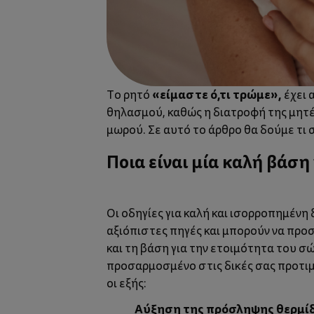
«είμαστε ό,τι τρώμε»,
Το ρητό
έχει 
θηλασμού
, καθώς η διατροφή της μητ
μωρού. Σε αυτό το άρθρο θα δούμε τι 
Ποια είναι μία καλή βάση
Οι οδηγίες για καλή και
ισορροπημένη 
αξιόπιστες πηγές και μπορούν να προσ
και τη βάση για την ετοιμότητα του 
προσαρμοσμένο στις δικές σας προτιμ
οι εξής:
Αύξηση της πρόσληψης θερμί