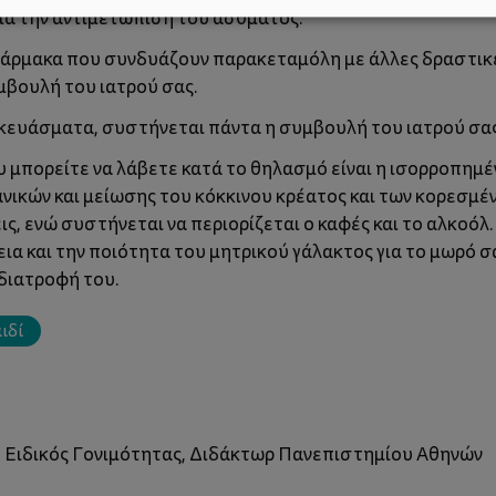
ια την αντιμετώπιση του άσθματος.
φάρμακα που συνδυάζουν παρακεταμόλη με άλλες δραστικές 
μβουλή του ιατρού σας.
σκευάσματα, συστήνεται πάντα η συμβουλή του ιατρού σας
 μπορείτε να λάβετε κατά το θηλασμό είναι η ισορροπημέν
νικών και μείωσης του κόκκινου κρέατος και των κορεσμ
, ενώ συστήνεται να περιορίζεται ο καφές και το αλκοόλ.
α και την ποιότητα του μητρικού γάλακτος για το μωρό σα
διατροφή του.
ιδί
 Ειδικός Γονιμότητας, Διδάκτωρ Πανεπιστημίου Αθηνών