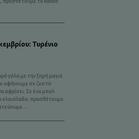
λ, προσθέτουμε το κακάο
κεμβρίου: Τυρένιο
αρό γάλα με την ξηρή μαγιά
και αφήνουμε σε ζεστό
να αφρίσει. Σε ένα μπολ
 το ελαιόλαδο, προσθέτουμε
ατεύουμε. ...