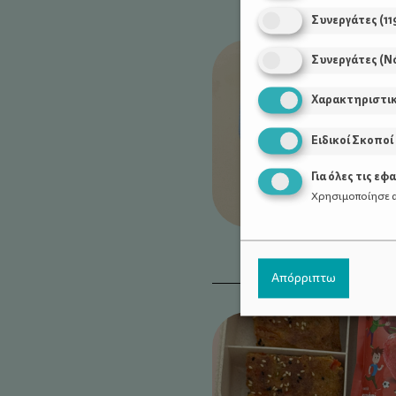
Συνεργάτες
(
11
Συνεργάτες (Ν
Χαρακτηριστι
Ειδικοί Σκοποί
Για όλες τις εφ
Χρησιμοποίησε α
Απόρριπτω