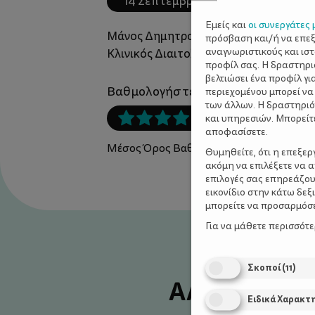
14 Σεπτεμβρίου 2024
Εμείς και
οι συνεργάτες 
Μάνος Δημητρούλης
,
πρόσβαση και/ή να επε
αναγνωριστικούς και ισ
Κλινικός Διαιτολόγος-Διατροφολόγος
προφίλ σας. Η δραστηρι
βελτιώσει ένα προφίλ γι
Βαθμολογήστε αυτό το άρθρο :
περιεχομένου μπορεί να
των άλλων. Η δραστηριό
και υπηρεσιών. Μπορείτ
αποφασίσετε.
Μέσος Όρος Βαθμολογίας:
5
/ 5. Προσμ
Θυμηθείτε, ότι η επεξε
ακόμη να επιλέξετε να 
επιλογές σας επηρεάζου
εικονίδιο στην κάτω δε
μπορείτε να προσαρμόσετ
Για να μάθετε περισσότ
Σκοποί
(
11
)
ΑΛΛΑ ΕΞΥΠ
Ειδικά Χαρακτ