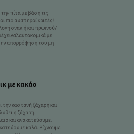
την πίτα με βάση τις
οι πιο αυστηροί κριτές!
λογή σνακ ή και πρωινού/
ιέχειγαλακτοκομικά με
την απορρόφηση του μη
ικ με κακάο
ι την καστανή ζάχαρη και
λυθεί η ζάχαρη.
αιο και ανακατεύουμε.
νακατεύουμε καλά. Ρίχνουμε