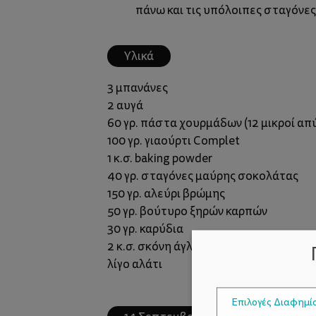
πάνω και τις υπόλοιπες σταγόνε
Υλικά
3 μπανάνες
2 αυγά
60 γρ. πάστα χουρμάδων (12 μικροί απύ
100 γρ. γιαούρτι Complet
1 κ.σ. baking powder
40 γρ. σταγόνες μαύρης σοκολάτας
150 γρ. αλεύρι βρώμης
50 γρ. βούτυρο ξηρών καρπών
30 γρ. καρύδια
2 κ.σ. σκόνη άγλυκου κακάο
λίγο αλάτι
Επιλογές Διαφημί