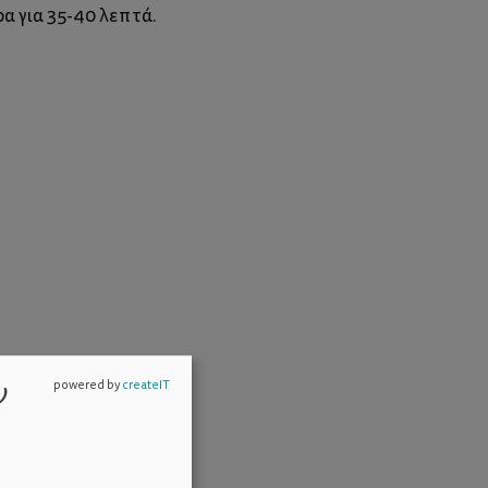
α για 35-40 λεπτά.
ν
powered by
createIT