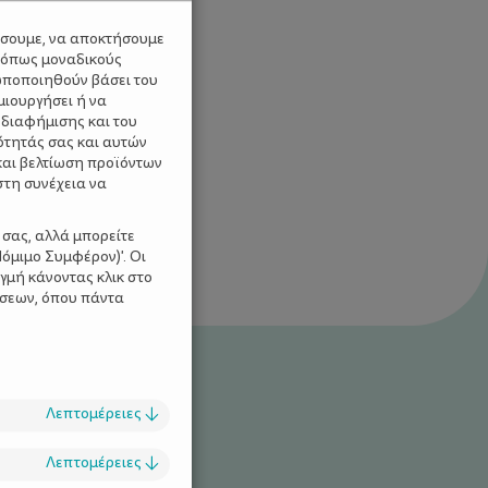
ύσουμε, να αποκτήσουμε
 όπως μοναδικούς
ωποποιηθούν βάσει του
μιουργήσει ή να
 διαφήμισης και του
ότητάς σας και αυτών
και βελτίωση προϊόντων
στη συνέχεια να
 σας, αλλά μπορείτε
όμιμο Συμφέρον)'. Οι
γμή κάνοντας κλικ στο
ίσεων, όπου πάντα
Λεπτομέρειες
↓
Λεπτομέρειες
↓