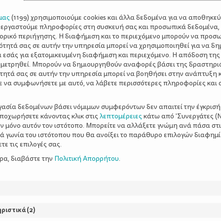
μας
(
1199
) χρησιμοποιούμε cookies και άλλα δεδομένα για να αποθηκε
ξεργαστούμε πληροφορίες στη συσκευή σας και προσωπικά δεδομένα,
τορικό περιήγησης. Η διαφήμιση και το περιεχόμενο μπορούν να προσ
ότητά σας σε αυτήν την υπηρεσία μπορεί να χρησιμοποιηθεί για να δη
α εσάς για εξατομικευμένη διαφήμιση και περιεχόμενο. Η απόδοση της
 μετρηθεί. Μπορούν να δημιουργηθούν αναφορές βάσει της δραστηρι
τητά σας σε αυτήν την υπηρεσία μπορεί να βοηθήσει στην ανάπτυξη 
ε να συμφωνήσετε με αυτό, να λάβετε περισσότερες πληροφορίες και 
έτρηση ψήφων:
1
ργασία δεδομένων βάσει νόμιμων συμφερόντων δεν απαιτεί την έγκρισή
αποχωρήσετε κάνοντας κλικ στις
λεπτομέρειες
κάτω από 'Συνεργάτες (Ν
ν μόνο αυτόν τον ιστότοπο. Μπορείτε να αλλάξετε γνώμη ανά πάσα στι
ξιά γωνία του ιστότοπου που θα ανοίξει το παράθυρο επιλογών διαφημ
ε τις επιλογές σας.
ερα, διαβάστε την
Πολιτική Απορρήτου
.
ΝΑ ΤΑΠΕΡΑΚΙΑ
ηριστικά
(
2
)