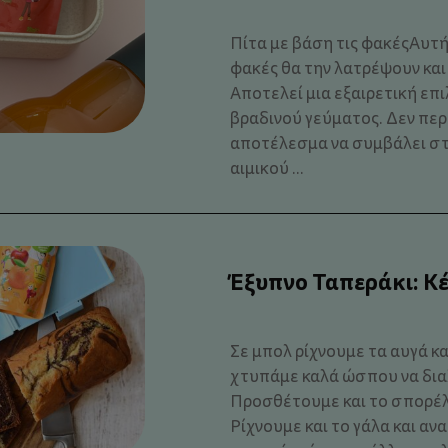
Πίτα με βάση τις φακέςΑυτή 
φακές θα την λατρέψουν και 
Αποτελεί μια εξαιρετική επι
βραδινού γεύματος. Δεν περ
αποτέλεσμα να συμβάλει σ
αιμικού ...
Έξυπνο Ταπεράκι: Kέ
Σε μπολ ρίχνουμε τα αυγά κα
χτυπάμε καλά ώσπου να δια
Προσθέτουμε και το σπορέλ
Ρίχνουμε και το γάλα και α