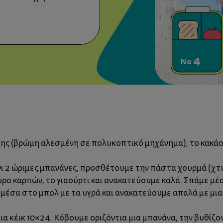
4
No
ης (βρώμη αλεσμένη σε πολυκοπτικό μηχάνημα), το κακάο,
νι 2 ώριμες μπανάνες, προσθέτουμε την πάστα χουρμά (χ
υρο καρπών, το γιαούρτι και ανακατεύουμε καλά. Σπάμε μέσ
μέσα στο μπολ με τα υγρά και ανακατεύουμε απαλά με μια
ια κέικ 10×24. Κόβουμε οριζόντια μια μπανάνα, την βυθίζ