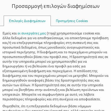
Προσαρμογή επιλογών διαφημίσεων
ΣΥΜΒΟΥΛΟΙ
Επιλογές Διαφημίσεων
Προτιμήσεις Cookies
ΣΧΈΣΕΙΣ
ΌΛΑ ΓΙΑ ΤΗ ΜΑΜΆ
>
Το Facebook σκοτώνει το γάμο; Τι
Εμείς και
οι συνεργάτες μας
(
1199
) χρησιμοποιούμε cookies και
λένε οι έρευνες
άλλα δεδομένα για να αποθηκεύσουμε, να αποκτήσουμε πρόσβαση
και/ή να επεξεργαστούμε πληροφορίες στη συσκευή σας και
προσωπικά δεδομένα, όπως μοναδικούς αναγνωριστικούς και
ιστορικό περιήγησης. Η διαφήμιση και το περιεχόμενο μπορούν να
προσωποποιηθούν βάσει του προφίλ σας. Η δραστηριότητά σας σε
αυτήν την υπηρεσία μπορεί να χρησιμοποιηθεί για να
δημιουργήσει ή να βελτιώσει ένα προφίλ για εσάς για
εξατομικευμένη διαφήμιση και περιεχόμενο. Η απόδοση της
διαφήμισης και του περιεχομένου μπορεί να μετρηθεί. Μπορούν να
δημιουργηθούν αναφορές βάσει της δραστηριότητάς σας και
αυτών των άλλων. Η δραστηριότητά σας σε αυτήν την υπηρεσία
μπορεί να βοηθήσει στην ανάπτυξη και βελτίωση προϊόντων και
υπηρεσιών. Μπορείτε να συμφωνήσετε με αυτό, να λάβετε
περισσότερες πληροφορίες και στη συνέχεια να αποφασίσετε.
Θυμηθείτε, ότι η επεξεργασία δεδομένων βάσει νόμιμων
συμφερόντων δεν απαιτεί την έγκρισή σας, αλλά μπορείτε ακόμη