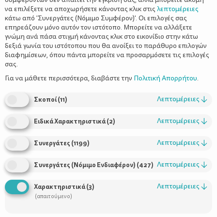
να επιλέξετε να αποχωρήσετε κάνοντας κλικ στις
λεπτομέρειες
κάτω από 'Συνεργάτες (Νόμιμο Συμφέρον)'. Οι επιλογές σας
επηρεάζουν μόνο αυτόν τον ιστότοπο. Μπορείτε να αλλάξετε
γνώμη ανά πάσα στιγμή κάνοντας κλικ στο εικονίδιο στην κάτω
δεξιά γωνία του ιστότοπου που θα ανοίξει το παράθυρο επιλογών
διαφημίσεων, όπου πάντα μπορείτε να προσαρμόσετε τις επιλογές
σας.
Δεν είναι η πρώτη φορά που το Facebook δέχεται τα πυρά
επειδή σκοτώνει το θεσμό του γάμου. Είναι πολλές οι
Για να μάθετε περισσότερα, διαβάστε την
Πολιτική Απορρήτου
.
περιπτώσεις συνταρακτικών αποκαλύψεων που έχουν γίνει
μέσα από φωτογραφίες χρηστών του Facebook, οι οποίες
Λεπτομέρειες
↓
Σκοποί
(
11
)
έφεραν στο φως συζυγικές απιστίες, οδηγώντας σε δραματικά
διαζύγια. Το θέμα όμως, δεν είναι μόνο η παραβίαση των
Λεπτομέρειες
↓
Ειδικά Χαρακτηριστικά
(
2
)
προσωπικών δεδομένων και οι αποκαλύψεις που γίνονται μέσω
Facebook. Οι τελευταίες έρευνες δείχνουν μία ακόμη πτυχή των
Λεπτομέρειες
↓
Συνεργάτες
(
1199
)
σελίδων κοινωνικής δικτύωσης. Αποδεικνύουν ότι η ενεργή
χρήση τους ενδεχομένως να αποτελεί παράγοντα που προκαλεί
Λεπτομέρειες
↓
Συνεργάτες (Νόμιμο Ενδιαφέρον)
(
427
)
δυσαρέσκεια στο γάμο και –εν τέλει– αύξηση του αριθμού των
διαζυγίων. Σύμφωνα με έρευνα που έγινε από το Πανεπιστήμιο
Λεπτομέρειες
↓
Χαρακτηριστικά
(
3
)
της Βοστώνης, οι άνθρωποι που χρησιμοποιούν ενεργά τις
(απαιτούμενο)
σελίδες κοινωνικής δικτύωσης έχουν 32% περισσότερες
πιθανότητες να εγκαταλείψουν τον/την σύζυγο. Οι ερευνητές