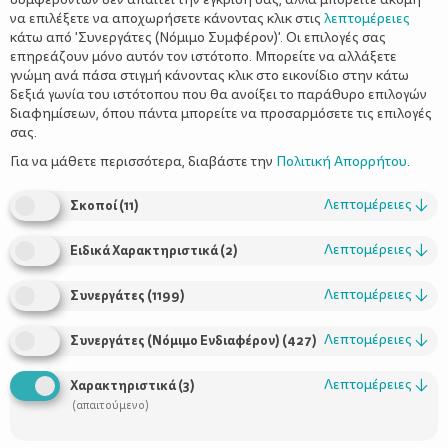
να επιλέξετε να αποχωρήσετε κάνοντας κλικ στις
λεπτομέρειες
κάτω από 'Συνεργάτες (Νόμιμο Συμφέρον)'. Οι επιλογές σας
επηρεάζουν μόνο αυτόν τον ιστότοπο. Μπορείτε να αλλάξετε
γνώμη ανά πάσα στιγμή κάνοντας κλικ στο εικονίδιο στην κάτω
δεξιά γωνία του ιστότοπου που θα ανοίξει το παράθυρο επιλογών
διαφημίσεων, όπου πάντα μπορείτε να προσαρμόσετε τις επιλογές
σας.
Η Λουτσία Ροντσούλι δεν είναι μία συνηθισμένη μαμά. Είναι
ευρωβουλευτής από το 2009 και το Σεπτέμβριο του 2010 οι
Για να μάθετε περισσότερα, διαβάστε την
Πολιτική Απορρήτου
.
φωτογραφίες της έκαναν το γύρο του διαδικτύου.
Ο λόγος; Η
Ιταλίδα ευρωβουλευτής πήγε στο
Λεπτομέρειες
↓
Σκοποί
(
11
)
ευρωκοινοβούλιο με τη μόλις 44
ημερών κόρη της, η οποία κοιμόταν
Λεπτομέρειες
↓
Ειδικά Χαρακτηριστικά
(
2
)
ήσυχα στο baby wrap, ενώ η μαμά
ψήφιζε ευρωπαϊκά νομοσχέδια.
Λεπτομέρειες
↓
Συνεργάτες
(
1199
)
«
Είμαι εδώ συμβολικά με την κόρη μου Βιτόρια για να σκεφτούμε
όλες εκείνες τις γυναίκες που δεν μπορούν να συμφιλιώσουν
Λεπτομέρειες
↓
Συνεργάτες (Νόμιμο Ενδιαφέρον)
(
427
)
αρμονικά εγκυμοσύνη και εργασία, επαγγελματική και
οικογενειακή ζωή
», δήλωσε τότε εισπράττοντας θερμό
Λεπτομέρειες
↓
Χαρακτηριστικά
(
3
)
χειροκρότημα από τους συναδέλφους της και στέλνοντας τη
(απαιτούμενο)
φωτογραφία της γαλήνια κοιμισμένης στην αγκαλιά της Βιτόρια
να κάνει το γύρο του κόσμου.
«
Θα ήθελα οι