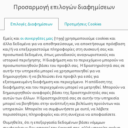
Προσαρμογή επιλογών διαφημίσεων
ΣΥΜΒΟΥΛΟΙ
Επιλογές Διαφημίσεων
Προτιμήσεις Cookies
ΨΥΧΟΛΟΓΊΑ
ΌΛΑ ΓΙΑ ΤΗ ΜΑΜΆ
>
Το κοριτσάκι που μεγαλώνει στο
Εμείς και
οι συνεργάτες μας
(
1199
) χρησιμοποιούμε cookies και
Ευρωκοινοβούλιο
άλλα δεδομένα για να αποθηκεύσουμε, να αποκτήσουμε πρόσβαση
και/ή να επεξεργαστούμε πληροφορίες στη συσκευή σας και
προσωπικά δεδομένα, όπως μοναδικούς αναγνωριστικούς και
ιστορικό περιήγησης. Η διαφήμιση και το περιεχόμενο μπορούν να
προσωποποιηθούν βάσει του προφίλ σας. Η δραστηριότητά σας σε
αυτήν την υπηρεσία μπορεί να χρησιμοποιηθεί για να
δημιουργήσει ή να βελτιώσει ένα προφίλ για εσάς για
εξατομικευμένη διαφήμιση και περιεχόμενο. Η απόδοση της
διαφήμισης και του περιεχομένου μπορεί να μετρηθεί. Μπορούν να
δημιουργηθούν αναφορές βάσει της δραστηριότητάς σας και
αυτών των άλλων. Η δραστηριότητά σας σε αυτήν την υπηρεσία
μπορεί να βοηθήσει στην ανάπτυξη και βελτίωση προϊόντων και
υπηρεσιών. Μπορείτε να συμφωνήσετε με αυτό, να λάβετε
περισσότερες πληροφορίες και στη συνέχεια να αποφασίσετε.
Θυμηθείτε, ότι η επεξεργασία δεδομένων βάσει νόμιμων
συμφερόντων δεν απαιτεί την έγκρισή σας, αλλά μπορείτε ακόμη