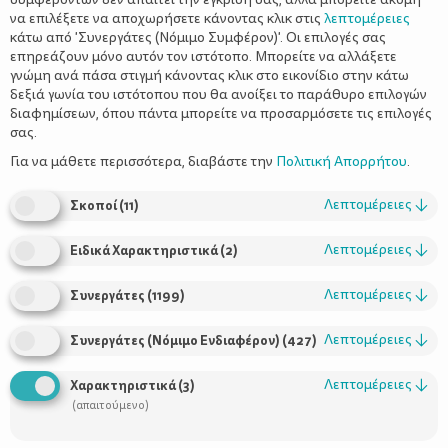
να επιλέξετε να αποχωρήσετε κάνοντας κλικ στις
λεπτομέρειες
κάτω από 'Συνεργάτες (Νόμιμο Συμφέρον)'. Οι επιλογές σας
επηρεάζουν μόνο αυτόν τον ιστότοπο. Μπορείτε να αλλάξετε
γνώμη ανά πάσα στιγμή κάνοντας κλικ στο εικονίδιο στην κάτω
δεξιά γωνία του ιστότοπου που θα ανοίξει το παράθυρο επιλογών
διαφημίσεων, όπου πάντα μπορείτε να προσαρμόσετε τις επιλογές
σας.
Η εργαζόμενη μητέρα, η καλή νοικοκυρά, χρειάζεται και
λίγο χρόνο για τον εαυτό της.
Χρόνο ανασύνταξης,
Για να μάθετε περισσότερα, διαβάστε την
Πολιτική Απορρήτου
.
σωματικής και ψυχολογικής, όχι μόνο για τον εαυτό της, αλλά
παράλληλα για το καλό της οικογένειας και των παιδιών της.
Λεπτομέρειες
↓
Σκοποί
(
11
)
Έρευνες αναφέρουν πως τα παιδιά διαισθάνονται και
Λεπτομέρειες
↓
Ειδικά Χαρακτηριστικά
(
2
)
επηρεάζονται από την κούραση και το στρες της μαμάς. Για να
μην τα υποβάλλετε σε αυτή τη διαδικασία λοιπόν, βρείτε λίγο
Λεπτομέρειες
↓
χρόνο γα τον εαυτό σας.
Συνεργάτες
(
1199
)
Λεπτομέρειες
↓
Συνεργάτες (Νόμιμο Ενδιαφέρον)
(
427
)
Κι αν νομίζετε ότι είναι ακατόρθωτο, δείτε ορισμένα βήματα.
Λεπτομέρειες
↓
Χαρακτηριστικά
(
3
)
Βάλτε στόχο και πρόγραμμα:
«Δεν μπορείτε να κερδίσετε ένα
(απαιτούμενο)
παιχνίδι αν δεν ξέρετε τους κανόνες του», λέει ο David Allen,
ειδικός σε θέματα παραγωγικότητας και συγγραφέας του