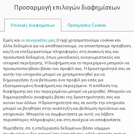
Προσαρμογή επιλογών διαφημίσεων
ΣΥΜΒΟΥΛΟΙ
Επιλογές Διαφημίσεων
Προτιμήσεις Cookies
ΨΥΧΟΛΟΓΊΑ
ΌΛΑ ΓΙΑ ΤΗ ΜΑΜΆ
>
Βρείτε χρόνο για τον εαυτό σας –
Εμείς και
οι συνεργάτες μας
(
1199
) χρησιμοποιούμε cookies και
Οδηγός επιβίωσης
άλλα δεδομένα για να αποθηκεύσουμε, να αποκτήσουμε πρόσβαση
και/ή να επεξεργαστούμε πληροφορίες στη συσκευή σας και
προσωπικά δεδομένα, όπως μοναδικούς αναγνωριστικούς και
ιστορικό περιήγησης. Η διαφήμιση και το περιεχόμενο μπορούν να
προσωποποιηθούν βάσει του προφίλ σας. Η δραστηριότητά σας σε
αυτήν την υπηρεσία μπορεί να χρησιμοποιηθεί για να
δημιουργήσει ή να βελτιώσει ένα προφίλ για εσάς για
εξατομικευμένη διαφήμιση και περιεχόμενο. Η απόδοση της
διαφήμισης και του περιεχομένου μπορεί να μετρηθεί. Μπορούν να
δημιουργηθούν αναφορές βάσει της δραστηριότητάς σας και
αυτών των άλλων. Η δραστηριότητά σας σε αυτήν την υπηρεσία
μπορεί να βοηθήσει στην ανάπτυξη και βελτίωση προϊόντων και
υπηρεσιών. Μπορείτε να συμφωνήσετε με αυτό, να λάβετε
περισσότερες πληροφορίες και στη συνέχεια να αποφασίσετε.
Θυμηθείτε, ότι η επεξεργασία δεδομένων βάσει νόμιμων
συμφερόντων δεν απαιτεί την έγκρισή σας, αλλά μπορείτε ακόμη