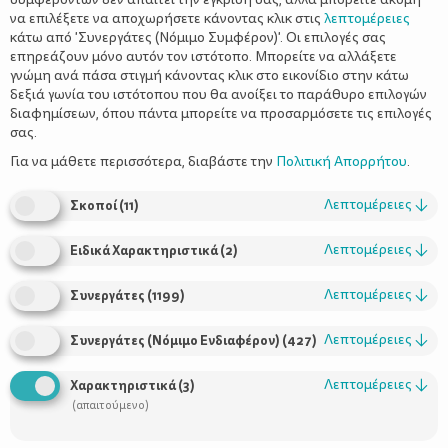
να επιλέξετε να αποχωρήσετε κάνοντας κλικ στις
λεπτομέρειες
κάτω από 'Συνεργάτες (Νόμιμο Συμφέρον)'. Οι επιλογές σας
επηρεάζουν μόνο αυτόν τον ιστότοπο. Μπορείτε να αλλάξετε
γνώμη ανά πάσα στιγμή κάνοντας κλικ στο εικονίδιο στην κάτω
δεξιά γωνία του ιστότοπου που θα ανοίξει το παράθυρο επιλογών
διαφημίσεων, όπου πάντα μπορείτε να προσαρμόσετε τις επιλογές
σας.
Για να μάθετε περισσότερα, διαβάστε την
Πολιτική Απορρήτου
.
Η μητρότητα είναι το πιο παράξενο πράγμα. Είναι σαν ένας
προσωπικός Δούρειος Ίππος. -
Rebecca West, Βρετανίδα
Λεπτομέρειες
↓
Σκοποί
(
11
)
συγγραφέας & αρθρογράφος
Λεπτομέρειες
↓
Ειδικά Χαρακτηριστικά
(
2
)
Το να έχεις παιδιά δεν σε κάνει περισσότερο γονιό από όσο
το να έχεις πιάνο σε κάνει πιανίστα. -
Michael Levine
Αμερικανός συγγραφέας
Λεπτομέρειες
↓
Συνεργάτες
(
1199
)
Τη στιγμή που γεννιέται ένα παιδί, γεννιέται μαζί και η
Λεπτομέρειες
↓
Συνεργάτες (Νόμιμο Ενδιαφέρον)
(
427
)
μητέρα. Δεν υπήρχε πριν. Η γυναίκα υπήρχε, αλλά η μητέρα,
όχι. Η μητέρα είναι κάτι εντελώς νέο. -
Rajneesh
Λεπτομέρειες
↓
Χαρακτηριστικά
(
3
)
(απαιτούμενο)
Δεν υπάρχει τρόπος να γίνεις τέλεια μητέρα, υπάρχουν όμως
εκατομμύρια τρόποι να γίνεις καλή -
Τζιλ Τσώρτσιλ