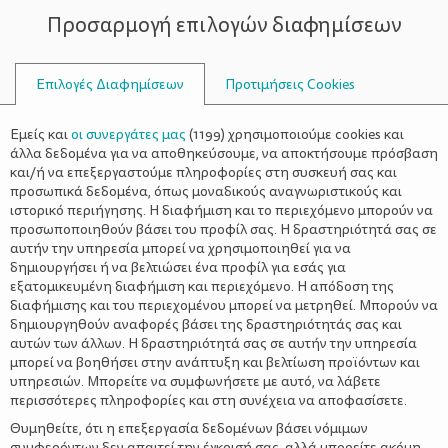
Προσαρμογή επιλογών διαφημίσεων
ΣΥΜΒΟΥΛΟΙ
Επιλογές Διαφημίσεων
Προτιμήσεις Cookies
ΨΥΧΟΛΟΓΊΑ
ΌΛΑ ΓΙΑ ΤΗ ΜΑΜΆ
>
18 αποφθέγματα για το μεγαλείο
Εμείς και
οι συνεργάτες μας
(
1199
) χρησιμοποιούμε cookies και
της μητρότητας – Κι ένα τέταρτο
άλλα δεδομένα για να αποθηκεύσουμε, να αποκτήσουμε πρόσβαση
και/ή να επεξεργαστούμε πληροφορίες στη συσκευή σας και
μητέρας αρκεί για δέκα ζωές
προσωπικά δεδομένα, όπως μοναδικούς αναγνωριστικούς και
ιστορικό περιήγησης. Η διαφήμιση και το περιεχόμενο μπορούν να
προσωποποιηθούν βάσει του προφίλ σας. Η δραστηριότητά σας σε
αυτήν την υπηρεσία μπορεί να χρησιμοποιηθεί για να
δημιουργήσει ή να βελτιώσει ένα προφίλ για εσάς για
εξατομικευμένη διαφήμιση και περιεχόμενο. Η απόδοση της
διαφήμισης και του περιεχομένου μπορεί να μετρηθεί. Μπορούν να
δημιουργηθούν αναφορές βάσει της δραστηριότητάς σας και
αυτών των άλλων. Η δραστηριότητά σας σε αυτήν την υπηρεσία
μπορεί να βοηθήσει στην ανάπτυξη και βελτίωση προϊόντων και
υπηρεσιών. Μπορείτε να συμφωνήσετε με αυτό, να λάβετε
περισσότερες πληροφορίες και στη συνέχεια να αποφασίσετε.
Θυμηθείτε, ότι η επεξεργασία δεδομένων βάσει νόμιμων
συμφερόντων δεν απαιτεί την έγκρισή σας, αλλά μπορείτε ακόμη