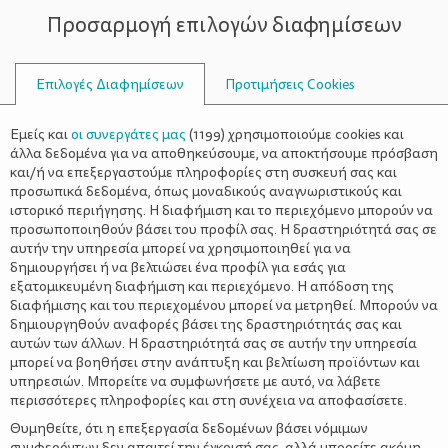
Προσαρμογή επιλογών διαφημίσεων
ΣΥΜΒΟΥΛΟΙ
Επιλογές Διαφημίσεων
Προτιμήσεις Cookies
ΨΥΧΟΛΟΓΊΑ
ΌΛΑ ΓΙΑ ΤΗ ΜΑΜΆ
>
Γονείς σε μεγαλύτερη ηλικία: Τα
Εμείς και
οι συνεργάτες μας
(
1199
) χρησιμοποιούμε cookies και
υπέρ και τα κατά
άλλα δεδομένα για να αποθηκεύσουμε, να αποκτήσουμε πρόσβαση
και/ή να επεξεργαστούμε πληροφορίες στη συσκευή σας και
προσωπικά δεδομένα, όπως μοναδικούς αναγνωριστικούς και
ιστορικό περιήγησης. Η διαφήμιση και το περιεχόμενο μπορούν να
προσωποποιηθούν βάσει του προφίλ σας. Η δραστηριότητά σας σε
αυτήν την υπηρεσία μπορεί να χρησιμοποιηθεί για να
δημιουργήσει ή να βελτιώσει ένα προφίλ για εσάς για
εξατομικευμένη διαφήμιση και περιεχόμενο. Η απόδοση της
διαφήμισης και του περιεχομένου μπορεί να μετρηθεί. Μπορούν να
δημιουργηθούν αναφορές βάσει της δραστηριότητάς σας και
αυτών των άλλων. Η δραστηριότητά σας σε αυτήν την υπηρεσία
μπορεί να βοηθήσει στην ανάπτυξη και βελτίωση προϊόντων και
υπηρεσιών. Μπορείτε να συμφωνήσετε με αυτό, να λάβετε
περισσότερες πληροφορίες και στη συνέχεια να αποφασίσετε.
Θυμηθείτε, ότι η επεξεργασία δεδομένων βάσει νόμιμων
συμφερόντων δεν απαιτεί την έγκρισή σας, αλλά μπορείτε ακόμη