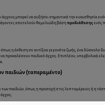
ν άγχους μπορεί να αυξήσει σημαντικά την ευαισθησία εν
προδιάθεσης
παράγοντες αποτελούν θεμελιώδη βάση
ενός π
 όπως η έκθεση σε αντίξοα γεγονότα ζωής, ένα δύσκολο δι
 να προκαλέσουν παιδικό άγχος. Επιπλέον, υπερβολικά ελ
α.
ων παιδιών (ταπεραμέντο)
των παιδιών, όπως η προσοχή στις λεπτομέρειες ή η τάση 
άγχος.