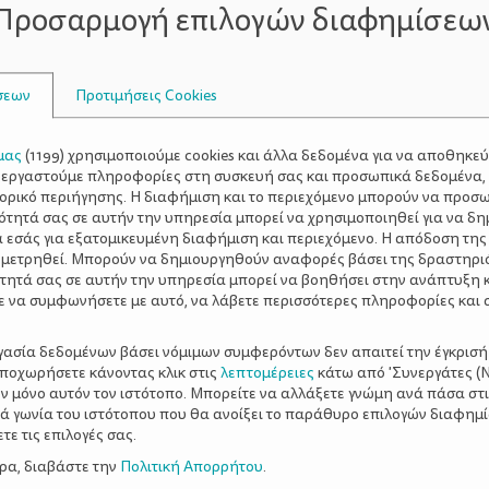
 Άγχους
Προσαρμογή επιλογών διαφημίσεω
ντίδας, είναι σημαντικό να κατανοήσουμε τη φύση του παι
σεων
Προτιμήσεις Cookies
υπερβολική ανησυχία
άγχος αποχωρ
ύς τρόπους, όπως
,
η διαταραχή άγχους
. Αυτά τα άγχη μπορούν να επηρεάσο
μας
(
1199
) χρησιμοποιούμε cookies και άλλα δεδομένα για να αποθηκε
ότητες, να προοδεύει στο σχολείο και να αναπτύσσει υγιε
ξεργαστούμε πληροφορίες στη συσκευή σας και προσωπικά δεδομένα,
τορικό περιήγησης. Η διαφήμιση και το περιεχόμενο μπορούν να προσ
ότητά σας σε αυτήν την υπηρεσία μπορεί να χρησιμοποιηθεί για να δη
α εσάς για εξατομικευμένη διαφήμιση και περιεχόμενο. Η απόδοση της
 μετρηθεί. Μπορούν να δημιουργηθούν αναφορές βάσει της δραστηρι
τητά σας σε αυτήν την υπηρεσία μπορεί να βοηθήσει στην ανάπτυξη 
ς στα παιδιά είναι απαραίτητη για την πρόωρη αναγνώριση
ε να συμφωνήσετε με αυτό, να λάβετε περισσότερες πληροφορίες και 
το ένα παιδί στο άλλο, αλλά συνηθώς περιλαμβάνουν:
ργασία δεδομένων βάσει νόμιμων συμφερόντων δεν απαιτεί την έγκρισή
αποχωρήσετε κάνοντας κλικ στις
λεπτομέρειες
κάτω από 'Συνεργάτες (Ν
ν μόνο αυτόν τον ιστότοπο. Μπορείτε να αλλάξετε γνώμη ανά πάσα στι
ξιά γωνία του ιστότοπου που θα ανοίξει το παράθυρο επιλογών διαφημ
ε τις επιλογές σας.
διάφορες πτυχές της ζωής, όπως η σχολική απόδοση, οι σχ
ερα, διαβάστε την
Πολιτική Απορρήτου
.