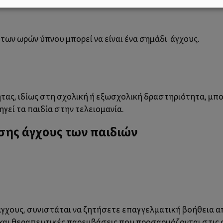
των ωρών ύπνου μπορεί να είναι ένα σημάδι άγχους.
τας, ιδίως στη σχολική ή εξωσχολική δραστηριότητα, μπ
δηγεί τα παιδία στην τελειομανία
.
ισης άγχους των παιδιών
χους, συνιστάται να ζητήσετε επαγγελματική βοήθεια από
αι θεραπευτικές παρεμβάσεις που προσαρμόζονται στις σ