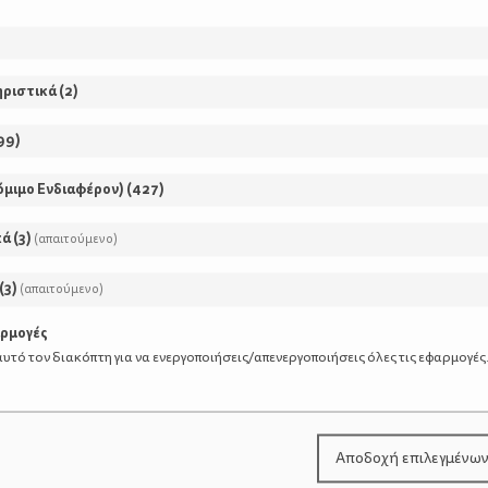
ηριστικά
(
2
)
ματικά συμπτώματα με συχνότερα τους επανειλημμένους 
ς πόνους και χρόνια κόπωση.
99
)
όμιμο Ενδιαφέρον)
(
427
)
κά
(
3
)
(απαιτούμενο)
αστάσεις ή δραστηριότητες που προκαλούν άγχος, οδηγών
(
3
)
(απαιτούμενο)
αρμογές
υτό τον διακόπτη για να ενεργοποιήσεις/απενεργοποιήσεις όλες τις εφαρμογές
μένο εκνευρισμό και έντονη νευρικότητα που ενδέχεται να
Αποδοχή επιλεγμένω