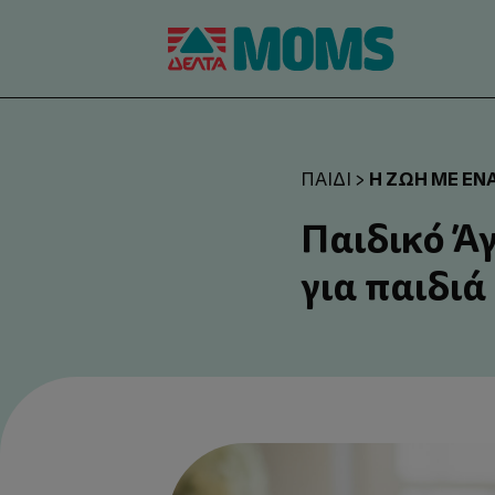
Η ΖΩΉ ΜΕ ΈΝΑ
ΠΑΙΔΊ
>
Παιδικό Ά
για παιδι