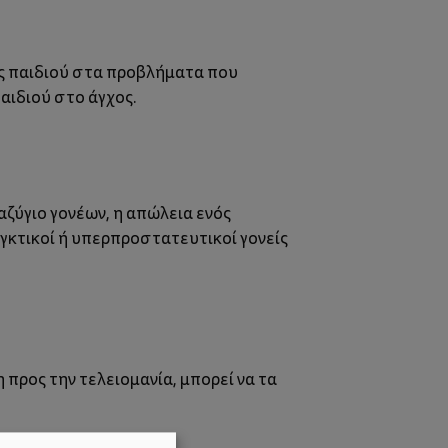
ός παιδιού στα προβλήματα που
αιδιού στο άγχος.
αζύγιο γονέων, η απώλεια ενός
εγκτικοί ή υπερπροστατευτικοί γονείς
προς την τελειομανία, μπορεί να τα