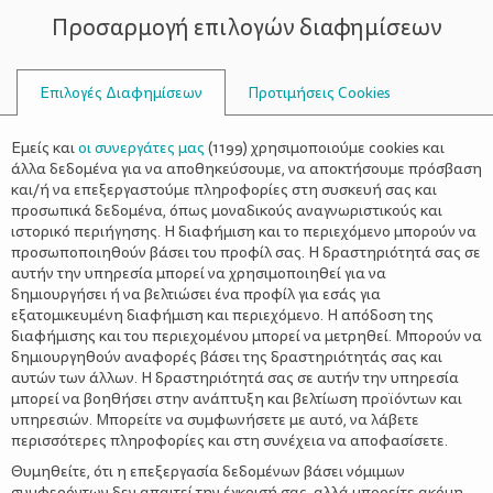
Προσαρμογή επιλογών διαφημίσεων
ΣΥΜΒΟΥΛΟΙ
Επιλογές Διαφημίσεων
Προτιμήσεις Cookies
ΟΙΚΟΓΕΝΕΙΑΚΈΣ ΔΡΑΣΤΗΡΙΌΤΗΤΕΣ
ΟΙΚΟΓΈΝΕΙΑ
>
Πώς βοηθάει η ψυχοθεραπεία;
Εμείς και
οι συνεργάτες μας
(
1199
) χρησιμοποιούμε cookies και
άλλα δεδομένα για να αποθηκεύσουμε, να αποκτήσουμε πρόσβαση
και/ή να επεξεργαστούμε πληροφορίες στη συσκευή σας και
προσωπικά δεδομένα, όπως μοναδικούς αναγνωριστικούς και
ιστορικό περιήγησης. Η διαφήμιση και το περιεχόμενο μπορούν να
προσωποποιηθούν βάσει του προφίλ σας. Η δραστηριότητά σας σε
αυτήν την υπηρεσία μπορεί να χρησιμοποιηθεί για να
δημιουργήσει ή να βελτιώσει ένα προφίλ για εσάς για
εξατομικευμένη διαφήμιση και περιεχόμενο. Η απόδοση της
διαφήμισης και του περιεχομένου μπορεί να μετρηθεί. Μπορούν να
δημιουργηθούν αναφορές βάσει της δραστηριότητάς σας και
αυτών των άλλων. Η δραστηριότητά σας σε αυτήν την υπηρεσία
μπορεί να βοηθήσει στην ανάπτυξη και βελτίωση προϊόντων και
υπηρεσιών. Μπορείτε να συμφωνήσετε με αυτό, να λάβετε
περισσότερες πληροφορίες και στη συνέχεια να αποφασίσετε.
Θυμηθείτε, ότι η επεξεργασία δεδομένων βάσει νόμιμων
συμφερόντων δεν απαιτεί την έγκρισή σας, αλλά μπορείτε ακόμη