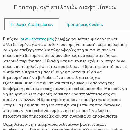
Προσαρμογή επιλογών διαφημίσεων
ΣΥΜΒΟΥΛΟΙ
Επιλογές Διαφημίσεων
Προτιμήσεις Cookies
ΣΧΈΣΕΙΣ
ΌΛΑ ΓΙΑ ΤΗ ΜΑΜΆ
>
Υπογονιμότητα & Ψυχολογική
Εμείς και
οι συνεργάτες μας
(
1199
) χρησιμοποιούμε cookies και
Υποστήριξη
άλλα δεδομένα για να αποθηκεύσουμε, να αποκτήσουμε πρόσβαση
και/ή να επεξεργαστούμε πληροφορίες στη συσκευή σας και
προσωπικά δεδομένα, όπως μοναδικούς αναγνωριστικούς και
ιστορικό περιήγησης. Η διαφήμιση και το περιεχόμενο μπορούν να
προσωποποιηθούν βάσει του προφίλ σας. Η δραστηριότητά σας σε
αυτήν την υπηρεσία μπορεί να χρησιμοποιηθεί για να
δημιουργήσει ή να βελτιώσει ένα προφίλ για εσάς για
Δεδομένου ότι η γονεϊκότητα αποτελεί ένα πολύ σημαντικό
εξατομικευμένη διαφήμιση και περιεχόμενο. Η απόδοση της
η υπογονιμότητα
ορόσημο ζωής για πολλούς ανθρώπους,
διαφήμισης και του περιεχομένου μπορεί να μετρηθεί. Μπορούν να
μπορεί να χαρακτηριστεί ως μία ‘αναπτυξιακή’ κρίση με
δημιουργηθούν αναφορές βάσει της δραστηριότητάς σας και
ιδιαίτερη βαρύτητα στη ζωή του ατόμου και του
αυτών των άλλων. Η δραστηριότητά σας σε αυτήν την υπηρεσία
ζευγαριού.
Μάλιστα, η υπογονιμότητα φαίνεται να επηρεάζει
μπορεί να βοηθήσει στην ανάπτυξη και βελτίωση προϊόντων και
το 10% με 15% των ζευγαριών παγκοσμίως. Η συναισθηματική
υπηρεσιών. Μπορείτε να συμφωνήσετε με αυτό, να λάβετε
διάσταση των δυσκολιών αυτών, αλλά και οι επιπτώσεις στη
περισσότερες πληροφορίες και στη συνέχεια να αποφασίσετε.
σχέση του ζευγαριού δεν πρέπει να παραμεληθούν. Η
Θυμηθείτε, ότι η επεξεργασία δεδομένων βάσει νόμιμων
ψυχολογική υποστήριξη του ζευγαριού που αντιμετωπίζει
συμφερόντων δεν απαιτεί την έγκρισή σας, αλλά μπορείτε ακόμη