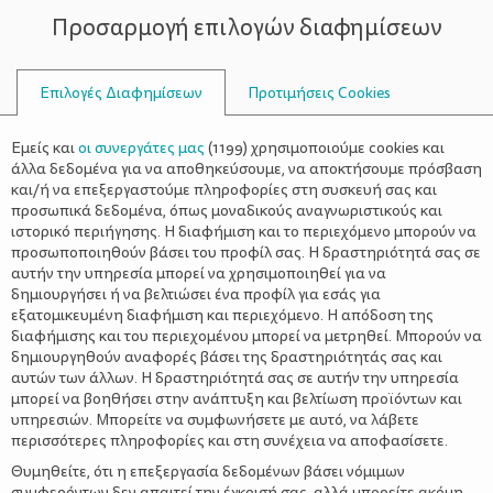
Προσαρμογή επιλογών διαφημίσεων
ΣΥΜΒΟΥΛΟΙ
Επιλογές Διαφημίσεων
Προτιμήσεις Cookies
ΠΑΓΩΤΌ
Εμείς και
οι συνεργάτες μας
(
1199
) χρησιμοποιούμε cookies και
άλλα δεδομένα για να αποθηκεύσουμε, να αποκτήσουμε πρόσβαση
και/ή να επεξεργαστούμε πληροφορίες στη συσκευή σας και
προσωπικά δεδομένα, όπως μοναδικούς αναγνωριστικούς και
ιστορικό περιήγησης. Η διαφήμιση και το περιεχόμενο μπορούν να
προσωποποιηθούν βάσει του προφίλ σας. Η δραστηριότητά σας σε
αυτήν την υπηρεσία μπορεί να χρησιμοποιηθεί για να
δημιουργήσει ή να βελτιώσει ένα προφίλ για εσάς για
εξατομικευμένη διαφήμιση και περιεχόμενο. Η απόδοση της
διαφήμισης και του περιεχομένου μπορεί να μετρηθεί. Μπορούν να
δημιουργηθούν αναφορές βάσει της δραστηριότητάς σας και
αυτών των άλλων. Η δραστηριότητά σας σε αυτήν την υπηρεσία
μπορεί να βοηθήσει στην ανάπτυξη και βελτίωση προϊόντων και
υπηρεσιών. Μπορείτε να συμφωνήσετε με αυτό, να λάβετε
περισσότερες πληροφορίες και στη συνέχεια να αποφασίσετε.
Θυμηθείτε, ότι η επεξεργασία δεδομένων βάσει νόμιμων
συμφερόντων δεν απαιτεί την έγκρισή σας, αλλά μπορείτε ακόμη