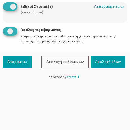
Λεπτομέρειες
↓
Ειδικοί Σκοποί
(
3
)
(απαιτούμενο)
Ένα παγωμένο βουνό μέσα στο
Για όλες τις εφαρμογές
καλοκαίρι!
Χρησιμοποίησε αυτό τον διακόπτη για να ενεργοποιήσεις/
απενεργοποιήσεις όλες τις εφαρμογές.
Απόρριπτω
Αποδοχή επιλεγμένων
Αποδοχή όλων
powered by
createIT