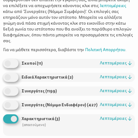
να επιλέξετε να αποχωρήσετε κάνοντας κλικ στις
λεπτομέρειες
κάτω από 'Συνεργάτες (Νόμιμο Συμφέρον)'. Οι επιλογές σας
επηρεάζουν μόνο αυτόν τον ιστότοπο. Μπορείτε να αλλάξετε
γνώμη ανά πάσα στιγμή κάνοντας κλικ στο εικονίδιο στην κάτω
δεξιά γωνία του ιστότοπου που θα ανοίξει το παράθυρο επιλογών
Το μενού των διακοπών - Πρώτη φορά
διαφημίσεων, όπου πάντα μπορείτε να προσαρμόσετε τις επιλογές
σε ταβέρνα με το μωρό
σας.
Για να μάθετε περισσότερα, διαβάστε την
Πολιτική Απορρήτου
.
Λεπτομέρειες
↓
Σκοποί
(
11
)
Λεπτομέρειες
↓
Ειδικά Χαρακτηριστικά
(
2
)
Λεπτομέρειες
↓
Συνεργάτες
(
1199
)
Λεπτομέρειες
↓
Συνεργάτες (Νόμιμο Ενδιαφέρον)
(
427
)
Λεπτομέρειες
↓
Χαρακτηριστικά
(
3
)
(απαιτούμενο)