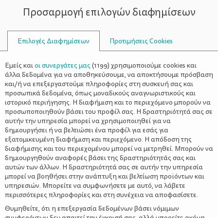
Προσαρμογή επιλογών διαφημίσεων
ΣΥΜΒΟΥΛΟΙ
Επιλογές Διαφημίσεων
Προτιμήσεις Cookies
Η ΖΩΉ ΜΕ ΈΝΑ ΒΡΈΦΟΣ
ΒΡΈΦΟΣ
>
Ασφαλές σπίτι για μωρά – Ο
Εμείς και
οι συνεργάτες μας
(
1199
) χρησιμοποιούμε cookies και
πλήρης οδηγός
άλλα δεδομένα για να αποθηκεύσουμε, να αποκτήσουμε πρόσβαση
και/ή να επεξεργαστούμε πληροφορίες στη συσκευή σας και
προσωπικά δεδομένα, όπως μοναδικούς αναγνωριστικούς και
ιστορικό περιήγησης. Η διαφήμιση και το περιεχόμενο μπορούν να
προσωποποιηθούν βάσει του προφίλ σας. Η δραστηριότητά σας σε
αυτήν την υπηρεσία μπορεί να χρησιμοποιηθεί για να
δημιουργήσει ή να βελτιώσει ένα προφίλ για εσάς για
εξατομικευμένη διαφήμιση και περιεχόμενο. Η απόδοση της
διαφήμισης και του περιεχομένου μπορεί να μετρηθεί. Μπορούν να
δημιουργηθούν αναφορές βάσει της δραστηριότητάς σας και
αυτών των άλλων. Η δραστηριότητά σας σε αυτήν την υπηρεσία
μπορεί να βοηθήσει στην ανάπτυξη και βελτίωση προϊόντων και
υπηρεσιών. Μπορείτε να συμφωνήσετε με αυτό, να λάβετε
περισσότερες πληροφορίες και στη συνέχεια να αποφασίσετε.
Θυμηθείτε, ότι η επεξεργασία δεδομένων βάσει νόμιμων
συμφερόντων δεν απαιτεί την έγκρισή σας, αλλά μπορείτε ακόμη