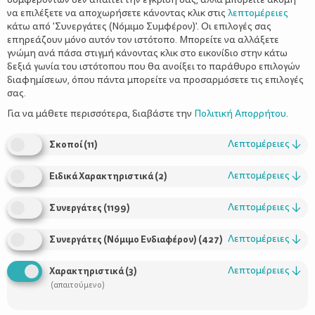
να επιλέξετε να αποχωρήσετε κάνοντας κλικ στις
λεπτομέρειες
κάτω από 'Συνεργάτες (Νόμιμο Συμφέρον)'. Οι επιλογές σας
επηρεάζουν μόνο αυτόν τον ιστότοπο. Μπορείτε να αλλάξετε
γνώμη ανά πάσα στιγμή κάνοντας κλικ στο εικονίδιο στην κάτω
δεξιά γωνία του ιστότοπου που θα ανοίξει το παράθυρο επιλογών
διαφημίσεων, όπου πάντα μπορείτε να προσαρμόσετε τις επιλογές
σας.
να προετοιμάζετε το
Μπορεί να σας φαίνεται υπερβολικό,
σπίτι σας ενώ το μωρό σας είναι ακόμη νεογέννητο και
Για να μάθετε περισσότερα, διαβάστε την
Πολιτική Απορρήτου
.
δεν μπουσουλάει
. Θα εντυπωσιαστείτε όμως, πόσο γρήγορα
περνάει ο χρόνος και πόσο μεγάλα είναι τα άλματα ανάπτυξης
Λεπτομέρειες
↓
Σκοποί
(
11
)
του μικρού σας. Καλύτερα να αρχίσετε νωρίτερα και να έχετε τα
απαραίτητα χρονικά περιθώρια για τη σωστή έρευνα αγοράς
Λεπτομέρειες
↓
Ειδικά Χαρακτηριστικά
(
2
)
παρά να ψάχνετε την τελευταία στιγμή για λύσεις.
Λεπτομέρειες
↓
Συνεργάτες
(
1199
)
Η λίστα όσων θα πρέπει να προσέξετε είναι μεγάλη. Υπάρχουν
Λεπτομέρειες
↓
Συνεργάτες (Νόμιμο Ενδιαφέρον)
(
427
)
πολλές λεπτομέρειες που περνούν απαρατήρητες, ενώ έχουν
για την ασφάλεια του μωρού σας
μεγάλη σημασία
. Δείτε
Λεπτομέρειες
↓
Χαρακτηριστικά
(
3
)
λοιπόν, όλα τα σημεία που θα πρέπει να προσέξετε στο σπίτι για
(απαιτούμενο)
να μπορεί το μωράκι σας να εξερευνήσει τον κόσμο ελεύθερο
και για να έχετε κι εσείς το κεφάλι σας ήσυχο.