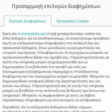
Προσαρμογή επιλογών διαφημίσεων
ΣΥΜΒΟΥΛΟΙ
Επιλογές Διαφημίσεων
Προτιμήσεις Cookies
ΣΥΝΤΑΓΈΣ
ΣΥΝΤΑΓΈΣ
>
Cloudbreads
Εμείς και
οι συνεργάτες μας
(
1199
) χρησιμοποιούμε cookies και
άλλα δεδομένα για να αποθηκεύσουμε, να αποκτήσουμε πρόσβαση
και/ή να επεξεργαστούμε πληροφορίες στη συσκευή σας και
προσωπικά δεδομένα, όπως μοναδικούς αναγνωριστικούς και
ιστορικό περιήγησης. Η διαφήμιση και το περιεχόμενο μπορούν να
προσωποποιηθούν βάσει του προφίλ σας. Η δραστηριότητά σας σε
αυτήν την υπηρεσία μπορεί να χρησιμοποιηθεί για να
δημιουργήσει ή να βελτιώσει ένα προφίλ για εσάς για
ΔΙΑΤΡΟΦΙΚΕΣ ΠΛΗΡΟΦΟΡΙΕΣ
εξατομικευμένη διαφήμιση και περιεχόμενο. Η απόδοση της
διαφήμισης και του περιεχομένου μπορεί να μετρηθεί. Μπορούν να
Ανά 1 cloudbread:
δημιουργηθούν αναφορές βάσει της δραστηριότητάς σας και
Ενέργεια: 28 kcal
αυτών των άλλων. Η δραστηριότητά σας σε αυτήν την υπηρεσία
Υδατάνθρακες: 0,8 γρ.
μπορεί να βοηθήσει στην ανάπτυξη και βελτίωση προϊόντων και
Πρωτεΐνη: 5,2 γρ.
υπηρεσιών. Μπορείτε να συμφωνήσετε με αυτό, να λάβετε
Λιπαρά: 1,1 γρ.
περισσότερες πληροφορίες και στη συνέχεια να αποφασίσετε.
Φυτικές Ίνες: 0,1 γρ
Θυμηθείτε, ότι η επεξεργασία δεδομένων βάσει νόμιμων
συμφερόντων δεν απαιτεί την έγκρισή σας, αλλά μπορείτε ακόμη