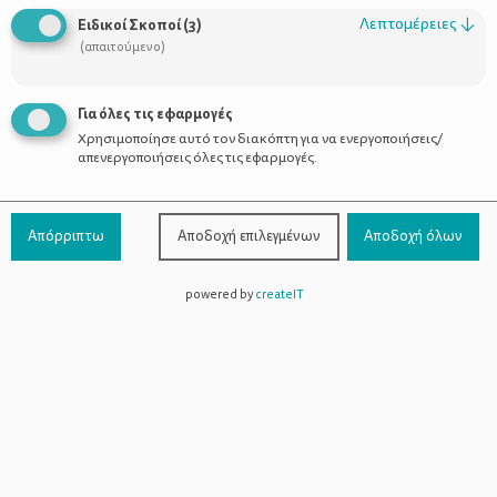
Λεπτομέρειες
↓
Ειδικοί Σκοποί
(
3
)
Υλικά
(απαιτούμενο)
Υλικά για 10 cloudbreads:
Για όλες τις εφαρμογές
3 αυγά
3 κ.σ. τυρί κρέμα protein
Χρησιμοποίησε αυτό τον διακόπτη για να ενεργοποιήσεις/
απενεργοποιήσεις όλες τις εφαρμογές.
1 κ.γ. baking powder
Προαιρετικά για γαρνίρισμα: πουρέ κάστανου και
καραμελωμένα φουντούκια
Απόρριπτω
Αποδοχή επιλεγμένων
Αποδοχή όλων
Εκτέλεση
powered by
createIT
Φτιάχνουμε την πιο απίθανη και light βάση για brunch και για
σνακ, cloudbreads με μόλις 28 θερμίδες το ένα!!
Εκτέλεση
Χωρίζουμε τα ασπράδια από τους κρόκους και τα ρίχνουμε σε
δύο ξεχωριστά μπολ.
Στο μπολ με τα ασπράδια ρίχνουμε το baking και χτυπάμε με το
συρμάτινο αναδευτήρα μέχρι να γίνουν μαρέγκα.