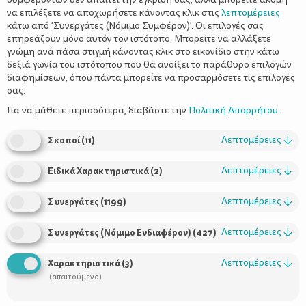
να επιλέξετε να αποχωρήσετε κάνοντας κλικ στις
λεπτομέρειες
κάτω από 'Συνεργάτες (Νόμιμο Συμφέρον)'. Οι επιλογές σας
επηρεάζουν μόνο αυτόν τον ιστότοπο. Μπορείτε να αλλάξετε
γνώμη ανά πάσα στιγμή κάνοντας κλικ στο εικονίδιο στην κάτω
δεξιά γωνία του ιστότοπου που θα ανοίξει το παράθυρο επιλογών
Η οξεία λαρυγγίτιδα αποτελεί ένα από τα συνηθέστερα
διαφημίσεων, όπου πάντα μπορείτε να προσαρμόσετε τις επιλογές
επείγοντα προβλήματα υγείας που μπορεί να
σας.
παρουσιαστεί σε ένα παιδί.
Εξαιτίας της αιφνίδιας έναρξης,
Για να μάθετε περισσότερα, διαβάστε την
Πολιτική Απορρήτου
.
της ταχείας εξέλιξης και του θορυβώδους χαρακτήρα των
συμπτωμάτων της νόσου, συχνά δημιουργείται ατμόσφαιρα
Λεπτομέρειες
↓
Σκοποί
(
11
)
πανικού. Η μεγάλη ανησυχία καθίσταται έκδηλη στα πρόσωπα
των γονιών, και αυτό πολλαπλασιάζει την ανασφάλεια που ήδη
Λεπτομέρειες
↓
Ειδικά Χαρακτηριστικά
(
2
)
νιώθει ο μικρός ασθενής, επιπλέον όμως η σύγχυση
απορυθμίζει και δεν οδηγεί στη λήψη των σωστών αποφάσεων.
Συνεπώς, είναι απαραίτητη η διατήρηση της ψυχραιμίας ώστε
Λεπτομέρειες
↓
Συνεργάτες
(
1199
)
να μπορεί να γίνει σωστή εκτίμηση της κατάστασης, να
ενημερωθεί ο γιατρός και με βάση τις οδηγίες του να γίνουν τα
Λεπτομέρειες
↓
Συνεργάτες (Νόμιμο Ενδιαφέρον)
(
427
)
επόμενα βήματα.
Λεπτομέρειες
↓
Χαρακτηριστικά
(
3
)
(απαιτούμενο)