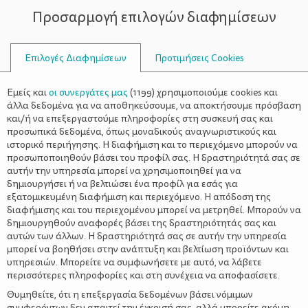
Προσαρμογή επιλογών διαφημίσεων
ΣΥΜΒΟΥΛΟΙ
Επιλογές Διαφημίσεων
Προτιμήσεις Cookies
ΥΓΕΊΑ
ΝΉΠΙΟ
>
Η οξεία λαρυγγίτιδα στα παιδιά
Εμείς και
οι συνεργάτες μας
(
1199
) χρησιμοποιούμε cookies και
άλλα δεδομένα για να αποθηκεύσουμε, να αποκτήσουμε πρόσβαση
και/ή να επεξεργαστούμε πληροφορίες στη συσκευή σας και
προσωπικά δεδομένα, όπως μοναδικούς αναγνωριστικούς και
ιστορικό περιήγησης. Η διαφήμιση και το περιεχόμενο μπορούν να
προσωποποιηθούν βάσει του προφίλ σας. Η δραστηριότητά σας σε
αυτήν την υπηρεσία μπορεί να χρησιμοποιηθεί για να
δημιουργήσει ή να βελτιώσει ένα προφίλ για εσάς για
εξατομικευμένη διαφήμιση και περιεχόμενο. Η απόδοση της
διαφήμισης και του περιεχομένου μπορεί να μετρηθεί. Μπορούν να
δημιουργηθούν αναφορές βάσει της δραστηριότητάς σας και
αυτών των άλλων. Η δραστηριότητά σας σε αυτήν την υπηρεσία
μπορεί να βοηθήσει στην ανάπτυξη και βελτίωση προϊόντων και
υπηρεσιών. Μπορείτε να συμφωνήσετε με αυτό, να λάβετε
περισσότερες πληροφορίες και στη συνέχεια να αποφασίσετε.
Θυμηθείτε, ότι η επεξεργασία δεδομένων βάσει νόμιμων
συμφερόντων δεν απαιτεί την έγκρισή σας, αλλά μπορείτε ακόμη