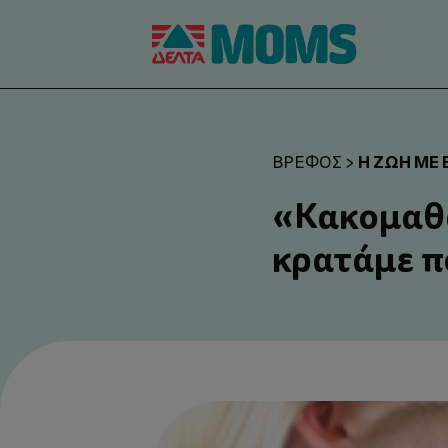
Η ΖΩΉ ΜΕ
ΒΡΈΦΟΣ
>
«Κακομαθα
κρατάμε π