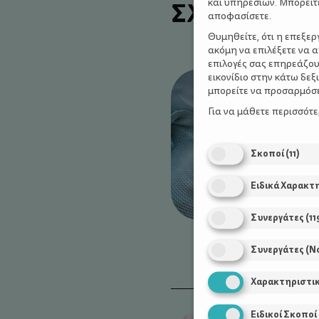
ΣΧΕΤΙΚΑ Α
και υπηρεσιών. Μπορείτ
αποφασίσετε.
Θυμηθείτε, ότι η επεξε
ακόμη να επιλέξετε να 
επιλογές σας επηρεάζου
εικονίδιο στην κάτω δε
μπορείτε να προσαρμόσετ
Για να μάθετε περισσότ
Σκοποί
(
11
)
Ειδικά Χαρακτ
Συνεργάτες
(
11
Συνεργάτες (Ν
Χαρακτηριστι
Ειδικοί Σκοποί