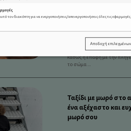
Baby massage: Κάθε 
αρμογές
υτό τον διακόπτη για να ενεργοποιήσεις/απενεργοποιήσεις όλες τις εφαρμογές
Έχεις αναρωτηθεί ποτέ γιατί
ενστικτωδώς αγγίζεις την πε
δύναμη έχει το χέρι μας; Αυ
Αποδοχή επιλεγμένω
προσφέρει μια αίσθηση ανα
καθώς η επαφή με την πληγε
το σώμα ...
Ταξίδι με μωρό στο α
ένα αξέχαστο και ευχ
μωρό σου