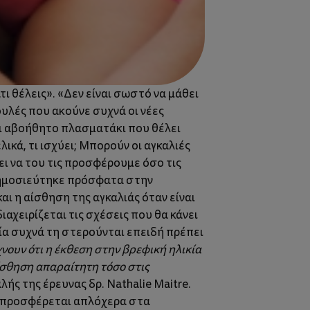
τι θέλεις». «Δεν είναι σωστό να μάθει
ουλές που ακούνε συχνά οι νέες
αι αβοήθητο πλασματάκι που θέλει
λικά, τι ισχύει; Μπορούν οι αγκαλιές
ι να του τις προσφέρουμε όσο τις
δημοσιεύτηκε πρόσφατα στην
αι η αίσθηση της αγκαλιάς όταν είναι
χειρίζεται τις σχέσεις που θα κάνει
ία συχνά τη στερούνται επειδή πρέπει
νουν ότι η έκθεση στην βρεφική ηλικία
αίσθηση απαραίτητη τόσο στις
λής της έρευνας δρ. Nathalie Maitre.
ν προσφέρεται απλόχερα στα