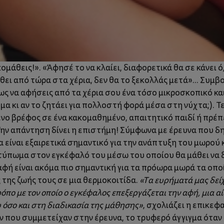
ομάθεις!». «Άφησέ το να κλαίει, διαφορετικά θα σε κάνει ό,
θει από τώρα στα χέρια, δεν θα το ξεκολλάς μετά»... Συμβ
μως να αφήσεις από τα χέρια σου ένα τόσο μικροσκοπικό κ
μα κι αν το ζητάει για πολλοστή φορά μέσα στη νύχτα;). Τε
νο βρέφος σε ένα κακομαθημένο, απαιτητικό παιδί ή πρέπε
ην απάντηση δίνει η επιστήμη! Σύμφωνα με έρευνα που 
α είναι εξαιρετικά σημαντικό για την ανάπτυξη του μωρού κ
ύπωμα στον εγκέφαλό του μέσω του οποίου θα μάθει να δια
αφή είναι ακόμα πιο σημαντική για τα πρόωρα μωρά τα οπο
της ζωής τους σε μια θερμοκοιτίδα.
«Τα ευρήματά μας δείχ
ρόπο με τον οποίο ο εγκέφαλος επεξεργάζεται την αφή, μια 
όσο και στη διαδικασία της μάθησης»
, σχολιάζει η επικεφα
ών που συμμετείχαν στην έρευνα, το τρυφερό άγγιγμα ότα