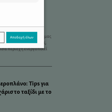
χάδι μετράει
.
, όταν χτυπάς,
ριοχή που πονάει; Τι
τή η ασυνείδητη κίνηση μας
ν
Αποδοχή όλων
κούφισης και ζεστασιάς,
ίσα περιοχή ενεργοποιεί
εροπλάνο: Tips για
άριστο ταξίδι με το