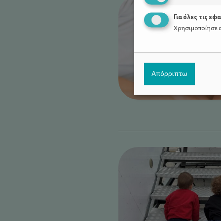
Για όλες τις εφ
Χρησιμοποίησε α
Απόρριπτω