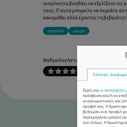
νεογέννητα βοηθάει να εξελίξουν τις 
τους. Γι' αυτό μπορείτε να περνάτε όσ
κακομάθει αλλά έχοντας τη βεβαιότητα
αγκαλιά
μωρό
Βαθμολογήστε αυτό το άρθρο :
Επιλογές Διαφημί
Εμείς και
οι συνεργάτες 
πρόσβαση και/ή να επε
αναγνωριστικούς και ισ
προφίλ σας. Η δραστηρι
βελτιώσει ένα προφίλ γι
περιεχομένου μπορεί να
των άλλων. Η δραστηριό