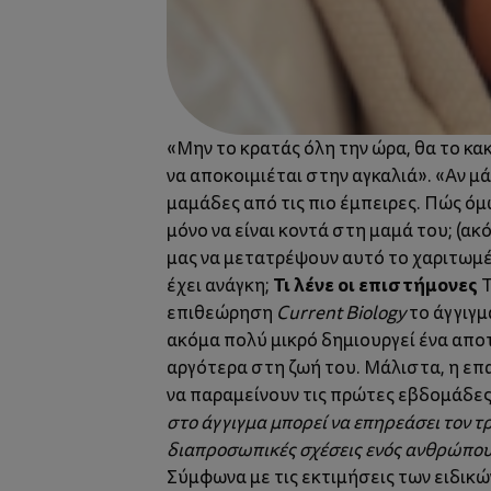
«Μην το κρατάς όλη την ώρα, θα το κακ
να αποκοιμιέται στην αγκαλιά». «Αν μά
μαμάδες από τις πιο έμπειρες. Πώς ό
μόνο να είναι κοντά στη μαμά του; (ακό
μας να μετατρέψουν αυτό το χαριτωμέ
Τι λένε οι επιστήμονες
έχει ανάγκη;
Τ
επιθεώρηση
Current Biology
το άγγιγμ
ακόμα πολύ μικρό δημιουργεί ένα αποτ
αργότερα στη ζωή του. Μάλιστα, η επ
να παραμείνουν τις πρώτες εβδομάδες 
στο άγγιγμα μπορεί να επηρεάσει τον τ
διαπροσωπικές σχέσεις ενός ανθρώπου 
Σύμφωνα με τις εκτιμήσεις των ειδικ