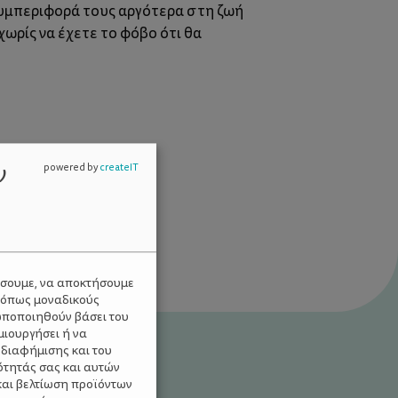
 συμπεριφορά τους αργότερα στη ζωή
χωρίς να έχετε το φόβο ότι θα
ν
powered by
createIT
ύσουμε, να αποκτήσουμε
 όπως μοναδικούς
ωποποιηθούν βάσει του
μιουργήσει ή να
 διαφήμισης και του
ότητάς σας και αυτών
και βελτίωση προϊόντων