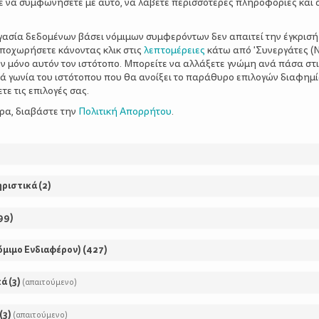
ΡΘΡΑ
ε να συμφωνήσετε με αυτό, να λάβετε περισσότερες πληροφορίες και 
ργασία δεδομένων βάσει νόμιμων συμφερόντων δεν απαιτεί την έγκρισή
αποχωρήσετε κάνοντας κλικ στις
λεπτομέρειες
κάτω από 'Συνεργάτες (Ν
ν μόνο αυτόν τον ιστότοπο. Μπορείτε να αλλάξετε γνώμη ανά πάσα στι
ξιά γωνία του ιστότοπου που θα ανοίξει το παράθυρο επιλογών διαφημ
Το αγαπημένο αρκου
ε τις επιλογές σας.
ερα, διαβάστε την
Πολιτική Απορρήτου
.
κουβερτάκι και η ση
Ο όρος «μεταβατικό αντικεί
φορά από τον Βρετανό παιδ
ηριστικά
(
2
)
Donald Winnicott τη δεκαετί
99
)
περιγράφει τα –συνήθως μαλ
αντικείμενα που βοηθούν τ
όμιμο Ενδιαφέρον)
(
427
)
σταδιακά από ...
κά
(
3
)
(απαιτούμενο)
(
3
)
(απαιτούμενο)