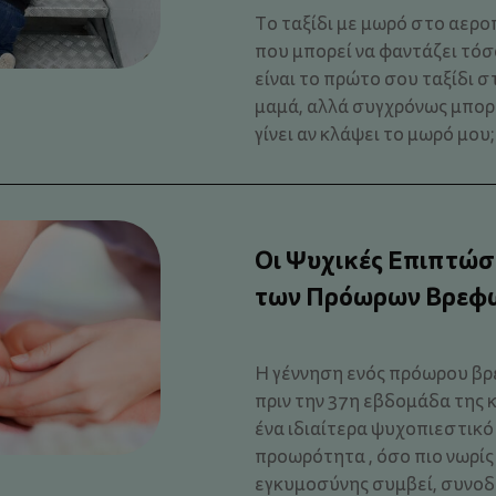
Το ταξίδι με μωρό στο αεροπ
που μπορεί να φαντάζει τόσ
είναι το πρώτο σου ταξίδι σ
μαμά, αλλά συγχρόνως μπορεί
γίνει αν κλάψει το μωρό μου;
Οι Ψυχικές Επιπτώσε
των Πρόωρων Βρεφ
Η γέννηση ενός πρόωρου βρ
πριν την 37η εβδομάδα της
ένα ιδιαίτερα ψυχοπιεστικό 
προωρότητα , όσο πιο νωρίς
εγκυμοσύνης συμβεί, συνοδ