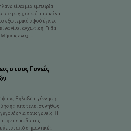
λάνο είναι μια εμπειρία
ο υπέροχη, αφού μπορεί να
το εξωτερικό αφού έγινες
 να γίνει αγχωτική. Τι θα
 Μήπως ενοχ ...
ις στους Γονείς
ών
έφους, δηλαδή η γέννηση
 κύησης, αποτελεί συνήθως
γεγονός για τους γονείς. Η
 στην περίοδο της
εύεται από σημαντικές