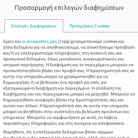
Προσαρμογή επιλογών διαφημίσεων
ΣΥΜΒΟΥΛΟΙ
Επιλογές Διαφημίσεων
Προτιμήσεις Cookies
ΣΥΝΤΑΓΈΣ
ΣΥΝΤΑΓΈΣ
>
Μηλοπιτάκια χωρίς ζάχαρη
Εμείς και
οι συνεργάτες μας
(
1199
) χρησιμοποιούμε cookies και
άλλα δεδομένα για να αποθηκεύσουμε, να αποκτήσουμε πρόσβαση
και/ή να επεξεργαστούμε πληροφορίες στη συσκευή σας και
προσωπικά δεδομένα, όπως μοναδικούς αναγνωριστικούς και
ιστορικό περιήγησης. Η διαφήμιση και το περιεχόμενο μπορούν να
προσωποποιηθούν βάσει του προφίλ σας. Η δραστηριότητά σας σε
αυτήν την υπηρεσία μπορεί να χρησιμοποιηθεί για να
δημιουργήσει ή να βελτιώσει ένα προφίλ για εσάς για
ΔΙΑΤΡΟΦΙΚΕΣ ΠΛΗΡΟΦΟΡΙΕΣ
εξατομικευμένη διαφήμιση και περιεχόμενο. Η απόδοση της
διαφήμισης και του περιεχομένου μπορεί να μετρηθεί. Μπορούν να
Ανά μηλοπιτάκι:
δημιουργηθούν αναφορές βάσει της δραστηριότητάς σας και
Ενέργεια: 91 kcal
αυτών των άλλων. Η δραστηριότητά σας σε αυτήν την υπηρεσία
Υδατάνθρακες: 12.5 γρ.
μπορεί να βοηθήσει στην ανάπτυξη και βελτίωση προϊόντων και
Πρωτεΐνη: 3.9 γρ.
υπηρεσιών. Μπορείτε να συμφωνήσετε με αυτό, να λάβετε
Λιπαρά: 4 γρ.
περισσότερες πληροφορίες και στη συνέχεια να αποφασίσετε.
Κορεσμένα Λιπαρά: 0.9 γρ.
Θυμηθείτε, ότι η επεξεργασία δεδομένων βάσει νόμιμων
Φυτικές Ίνες: 3 γρ.
συμφερόντων δεν απαιτεί την έγκρισή σας, αλλά μπορείτε ακόμη