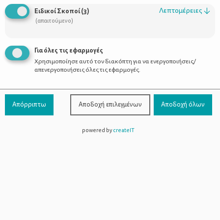
Λεπτομέρειες
↓
Ειδικοί Σκοποί
(
3
)
Υλικά
(απαιτούμενο)
7 φύλλα κρούστας
2 μήλα
Για όλες τις εφαρμογές
80 γρ μαύρη κορινθιακή σταφίδα
Χρησιμοποίησε αυτό τον διακόπτη για να ενεργοποιήσεις/
75 γρ. τριμμένα καρύδια
απενεργοποιήσεις όλες τις εφαρμογές.
4 κ.σ. λάδι ξηρών καρπών ή σησαμέλαιο
Κανέλα
μέλι & έξτρα κανέλα για γαρνίρισμα
Απόρριπτω
Αποδοχή επιλεγμένων
Αποδοχή όλων
Εκτέλεση
powered by
createIT
Μουλιάζουμε τις μαύρες σταφίδες σε καυτό νερό για περίπου
20 λεπτά.
Καθαρίζουμε και ψιλοκόβουμε τα μήλα.
Σε μπολ ρίχνουμε τα τριμμένα καρύδια, προσθέτουμε την
κανέλα, τα ψιλοκομμένα μήλα, τις μουλιασμένες σταφίδες και
ανακατεύουμε.