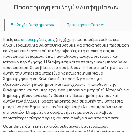
Προσαρμογή επιλογών διαφημίσεων
ΣΥΜΒΟΥΛΟΙ
Επιλογές Διαφημίσεων
Προτιμήσεις Cookies
Η ΖΩΉ ΜΕ ΈΝΑ ΠΑΙΔΊ
ΠΑΙΔΊ
>
Παίζω μαθαίνοντας και στο
Εμείς και
οι συνεργάτες μας
(
1199
) χρησιμοποιούμε cookies και
Δημοτικό
άλλα δεδομένα για να αποθηκεύσουμε, να αποκτήσουμε πρόσβαση
και/ή να επεξεργαστούμε πληροφορίες στη συσκευή σας και
προσωπικά δεδομένα, όπως μοναδικούς αναγνωριστικούς και
ιστορικό περιήγησης. Η διαφήμιση και το περιεχόμενο μπορούν να
προσωποποιηθούν βάσει του προφίλ σας. Η δραστηριότητά σας σε
αυτήν την υπηρεσία μπορεί να χρησιμοποιηθεί για να
δημιουργήσει ή να βελτιώσει ένα προφίλ για εσάς για
εξατομικευμένη διαφήμιση και περιεχόμενο. Η απόδοση της
διαφήμισης και του περιεχομένου μπορεί να μετρηθεί. Μπορούν να
δημιουργηθούν αναφορές βάσει της δραστηριότητάς σας και
αυτών των άλλων. Η δραστηριότητά σας σε αυτήν την υπηρεσία
μπορεί να βοηθήσει στην ανάπτυξη και βελτίωση προϊόντων και
υπηρεσιών. Μπορείτε να συμφωνήσετε με αυτό, να λάβετε
περισσότερες πληροφορίες και στη συνέχεια να αποφασίσετε.
Θυμηθείτε, ότι η επεξεργασία δεδομένων βάσει νόμιμων
συμφερόντων δεν απαιτεί την έγκρισή σας, αλλά μπορείτε ακόμη