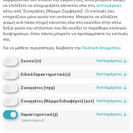
να επιλέξετε να αποχωρήσετε κάνοντας κλικ στις
λεπτομέρειες
κάτω από 'Συνεργάτες (Νόμιμο Συμφέρον)'. Οι επιλογές σας
επηρεάζουν μόνο αυτόν τον ιστότοπο. Μπορείτε να αλλάξετε
γνώμη ανά πάσα στιγμή κάνοντας κλικ στο εικονίδιο στην κάτω
δεξιά γωνία του ιστότοπου που θα ανοίξει το παράθυρο επιλογών
διαφημίσεων, όπου πάντα μπορείτε να προσαρμόσετε τις επιλογές
σας.
Για να μάθετε περισσότερα, διαβάστε την
Πολιτική Απορρήτου
.
Της Ελένης Λάμπου
Λεπτομέρειες
↓
Σκοποί
(
11
)
Λεπτομέρειες
↓
Ειδικά Χαρακτηριστικά
(
2
)
Λεπτομέρειες
↓
Συνεργάτες
(
1199
)
Πρόσωπα κουρασμένα, σχεδόν καταβεβλημένα, ενίοτε
Λεπτομέρειες
↓
Συνεργάτες (Νόμιμο Ενδιαφέρον)
(
427
)
συγκινημένα μα πάντοτε αγχωμένα. Στις κουβέντες των γονιών
πάντα η ίδια ερώτηση, από το Σεπτέμβρη μέχρι τον Ιούνη.
Λεπτομέρειες
↓
Χαρακτηριστικά
(
3
)
Πάντα η ίδια αγωνία. «Διάβασε; Έκανε τις ασκήσεις; Πρόλαβε
(απαιτούμενο)
όλες τις φωτοτυπίες; Πήρε καλούς βαθμούς; Πέρασε στις
εξετάσεις; Θα περάσει στο Πανεπιστήμιο;» Σχεδόν ποτέ δε θ’