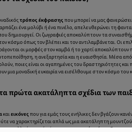
τρόπος έκφρασης
μοναδικός
που μπορεί να μας φανερώσει π
 αρπάζει ένα μολύβι ή ένα πινέλο, απελευθερώνει τη φαντα
που δημιουργεί. Οι ζωγραφιές αποκαλύπτουν τα συναισθήμα
ον κόσμο όπως τον βλέπει και τον αντιλαμβάνεται. Οι επι
ράγονται οι μορφές στον καμβά ή το χαρτί αποκαλύπτουν
υτοπεποίθηση, η ανεξαρτησία και η ευαισθησία. Μέσα από
ούν, ποιες είναι οι αγαπημένες του δραστηριότητες και 
νουν μια μοναδική ευκαιρία να εισέλθουμε στον κόσμο του
ι τα πρώτα ακατάληπτα σχέδια των παι
α
εικόνες
και
που για εμάς τους ενήλικες δεν βγάζουν καν
 ούτε να χαρακτηρίζεται απλά ως μια ακατάληπτη μουντζο
γνωστική ανάπτυξη
κιν
ών σε πολλούς τομείς, όπως η
, η