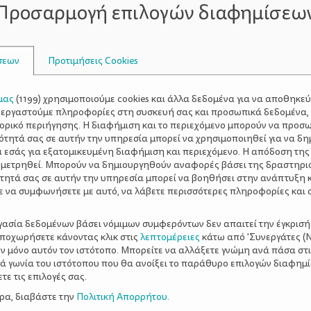
Προσαρμογή επιλογών διαφημίσεω
ογία
. Την περίοδο αυτή, σημαντική μνεία γίνεται στην αν
ποιούν τα χέρια τους και τα μυϊκά τους συστήματα για να 
 απλά γραμμικά σχήματα, όπως κύκλους και γραμμές, και σ
σεων
Προτιμήσεις Cookies
ώς αναπτύσσονται περαιτέρω.
μας
(
1199
) χρησιμοποιούμε cookies και άλλα δεδομένα για να αποθηκε
 παιδί σας προσπαθεί πολύ σκληρά να κάνει έναν κύκλο και
ξεργαστούμε πληροφορίες στη συσκευή σας και προσωπικά δεδομένα,
 την αίσθηση του εαυτού του παιδιού. Με την πάροδο του
τορικό περιήγησης. Η διαφήμιση και το περιεχόμενο μπορούν να προσ
ότητά σας σε αυτήν την υπηρεσία μπορεί να χρησιμοποιηθεί για να δη
ύ χώρου για να ξαναπαρουσιαστεί.
α εσάς για εξατομικευμένη διαφήμιση και περιεχόμενο. Η απόδοση της
 μετρηθεί. Μπορούν να δημιουργηθούν αναφορές βάσει της δραστηρι
τητά σας σε αυτήν την υπηρεσία μπορεί να βοηθήσει στην ανάπτυξη 
σχεδιάζονται συνήθως μετά το τρίτο έτος του παιδιού, α
ε να συμφωνήσετε με αυτό, να λάβετε περισσότερες πληροφορίες και 
ξεχωριστά άτομα.
τους ως
ργασία δεδομένων βάσει νόμιμων συμφερόντων δεν απαιτεί την έγκρισή
αποχωρήσετε κάνοντας κλικ στις
λεπτομέρειες
κάτω από 'Συνεργάτες (Ν
ρασης
για τα παιδιά που δεν έχουν ακόμα την ικανότητα ν
ν μόνο αυτόν τον ιστότοπο. Μπορείτε να αλλάξετε γνώμη ανά πάσα στι
διά την ευκαιρία να πραγματοποιήσουν μια αποτύπωση της
ξιά γωνία του ιστότοπου που θα ανοίξει το παράθυρο επιλογών διαφημ
ι ότι οι παιδικές σχεδιαστικές δημιουργίες αντανακλούν τ
ε τις επιλογές σας.
όσμο γύρω τους.
ερα, διαβάστε την
Πολιτική Απορρήτου
.