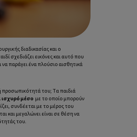
υργικής διαδικασίας και ο
ιδί σχεδιάζει εικόνες και αυτό που
χι να παράγει ένα πλούσιο αισθητικά
κή προσωπικότητά του; Τα παιδιά
α ισχυρό μέσο
με το οποίο μπορούν
ίζει, συνδέεται με το μέρος του
αι και μεγαλώνει είναι σε θέση να
ότητάς του.