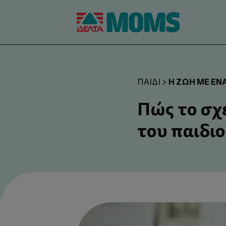
Η ΖΩΉ ΜΕ ΈΝΑ
ΠΑΙΔΊ
>
Πώς το σχ
του παιδιο