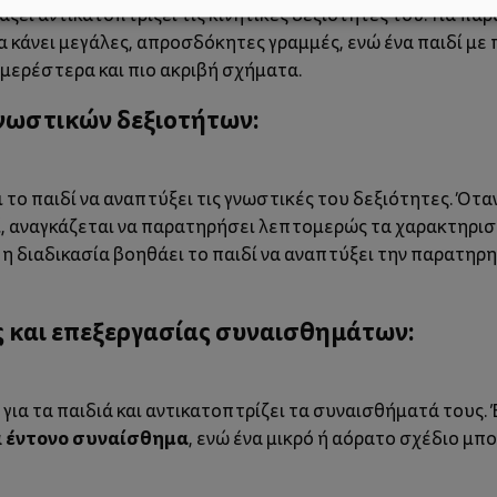
ζει αντικατοπτρίζει τις κινητικές δεξιότητές του. Για παρ
α κάνει μεγάλες, απροσδόκητες γραμμές, ενώ ένα παιδί με 
ομερέστερα και πιο ακριβή σχήματα.
νωστικών δεξιοτήτων:
 το παιδί να αναπτύξει τις γνωστικές του δεξιότητες. Ότα
τί, αναγκάζεται να παρατηρήσει λεπτομερώς τα χαρακτηρισ
η διαδικασία βοηθάει το παιδί να αναπτύξει την παρατηρη
 και επεξεργασίας συναισθημάτων:
για τα παιδιά και αντικατοπτρίζει τα συναισθήματά τους. 
έντονο συναίσθημα
α
, ενώ ένα μικρό ή αόρατο σχέδιο μπ