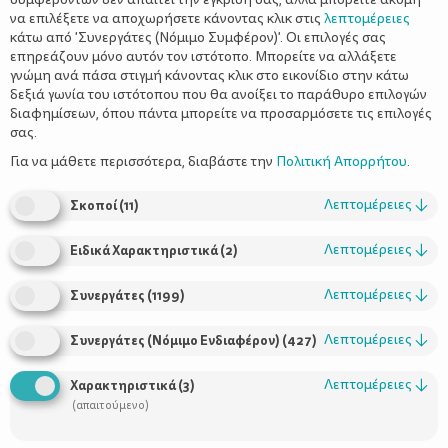
Λιπαρά: 16,2 γρ.
να επιλέξετε να αποχωρήσετε κάνοντας κλικ στις
λεπτομέρειες
Κορεσμένα Λιπαρά: 3,8 γρ.
κάτω από 'Συνεργάτες (Νόμιμο Συμφέρον)'. Οι επιλογές σας
Φυτικές Ίνες: 6,1 γρ.
επηρεάζουν μόνο αυτόν τον ιστότοπο. Μπορείτε να αλλάξετε
γνώμη ανά πάσα στιγμή κάνοντας κλικ στο εικονίδιο στην κάτω
δεξιά γωνία του ιστότοπου που θα ανοίξει το παράθυρο επιλογών
διαφημίσεων, όπου πάντα μπορείτε να προσαρμόσετε τις επιλογές
σας.
Για να μάθετε περισσότερα, διαβάστε την
Πολιτική Απορρήτου
.
Λεπτομέρειες
↓
Σκοποί
(
11
)
Λεπτομέρειες
↓
Ειδικά Χαρακτηριστικά
(
2
)
Λεπτομέρειες
↓
Συνεργάτες
(
1199
)
Λεπτομέρειες
↓
Συνεργάτες (Νόμιμο Ενδιαφέρον)
(
427
)
Λεπτομέρειες
↓
Χαρακτηριστικά
(
3
)
(απαιτούμενο)