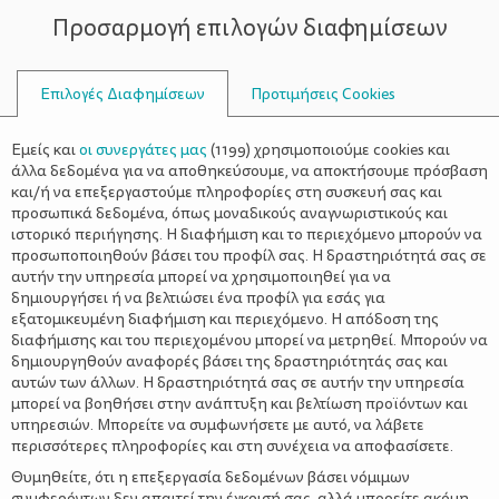
Προσαρμογή επιλογών διαφημίσεων
ΣΥΜΒΟΥΛΟΙ
Επιλογές Διαφημίσεων
Προτιμήσεις Cookies
ΣΥΝΤΑΓΈΣ
ΣΥΝΤΑΓΈΣ
>
Ψαρονέφρι με πουρέ
Εμείς και
οι συνεργάτες μας
(
1199
) χρησιμοποιούμε cookies και
γλυκοπατάτας και καρότου
άλλα δεδομένα για να αποθηκεύσουμε, να αποκτήσουμε πρόσβαση
και/ή να επεξεργαστούμε πληροφορίες στη συσκευή σας και
προσωπικά δεδομένα, όπως μοναδικούς αναγνωριστικούς και
ιστορικό περιήγησης. Η διαφήμιση και το περιεχόμενο μπορούν να
προσωποποιηθούν βάσει του προφίλ σας. Η δραστηριότητά σας σε
αυτήν την υπηρεσία μπορεί να χρησιμοποιηθεί για να
δημιουργήσει ή να βελτιώσει ένα προφίλ για εσάς για
εξατομικευμένη διαφήμιση και περιεχόμενο. Η απόδοση της
διαφήμισης και του περιεχομένου μπορεί να μετρηθεί. Μπορούν να
ΔΙΑΤΡΟΦΙΚΕΣ ΠΛΗΡΟΦΟΡΙΕΣ
δημιουργηθούν αναφορές βάσει της δραστηριότητάς σας και
αυτών των άλλων. Η δραστηριότητά σας σε αυτήν την υπηρεσία
Ανά μερίδα (1/3 συνταγής):
μπορεί να βοηθήσει στην ανάπτυξη και βελτίωση προϊόντων και
υπηρεσιών. Μπορείτε να συμφωνήσετε με αυτό, να λάβετε
Ενέργεια: 398 kcal
περισσότερες πληροφορίες και στη συνέχεια να αποφασίσετε.
Υδατάνθρακες: 34,2 γρ.
Πρωτεΐνη: 30,2 γρ.
Θυμηθείτε, ότι η επεξεργασία δεδομένων βάσει νόμιμων
συμφερόντων δεν απαιτεί την έγκρισή σας, αλλά μπορείτε ακόμη