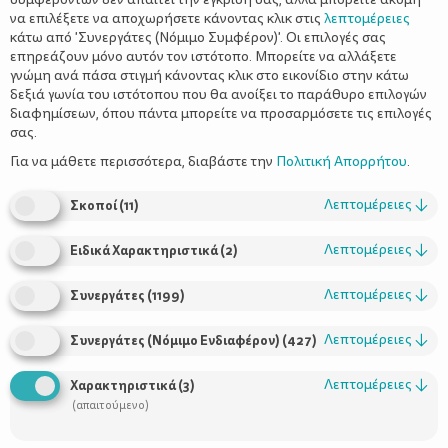
να επιλέξετε να αποχωρήσετε κάνοντας κλικ στις
λεπτομέρειες
κάτω από 'Συνεργάτες (Νόμιμο Συμφέρον)'. Οι επιλογές σας
επηρεάζουν μόνο αυτόν τον ιστότοπο. Μπορείτε να αλλάξετε
γνώμη ανά πάσα στιγμή κάνοντας κλικ στο εικονίδιο στην κάτω
δεξιά γωνία του ιστότοπου που θα ανοίξει το παράθυρο επιλογών
διαφημίσεων, όπου πάντα μπορείτε να προσαρμόσετε τις επιλογές
σας.
Για να μάθετε περισσότερα, διαβάστε την
Πολιτική Απορρήτου
.
Τη μεγάλη διάσταση του φαινομένου της βίας κατά των
γυναικών σε ευρωπαϊκό επίπεδο καταδεικνύει η μεγαλύτερη
Λεπτομέρειες
↓
Σκοποί
(
11
)
έρευνα που έχει διεξαχθεί μέχρι σήμερα παγκοσμίως.
Το 33% των γυναικών στην Ευρωπαϊκή Ένωση έχουν βιώσει
Λεπτομέρειες
↓
Ειδικά Χαρακτηριστικά
(
2
)
φυσική ή και σεξουαλική βία από την ηλικία των 15 ετών, ενώ το
5% έχει πέσει θύμα βιασμού, σύμφωνα με τα σοκαριστικά
Λεπτομέρειες
↓
Συνεργάτες
(
1199
)
αποτελέσματα της έρευνας του Οργανισμού Θεμελιωδών
Δικαιωμάτων της Ευρωπαϊκής Ένωσης (FRA)
Λεπτομέρειες
↓
Συνεργάτες (Νόμιμο Ενδιαφέρον)
(
427
)
http://fra.europa.eu/sites/default/files/fra-2014-vaw-survey-
factsheet_el.pdf
Λεπτομέρειες
↓
Χαρακτηριστικά
(
3
)
(απαιτούμενο)