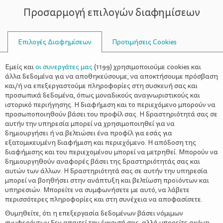
Προσαρμογή επιλογών διαφημίσεων
ΣΥΜΒΟΥΛΟΙ
Επιλογές Διαφημίσεων
Προτιμήσεις Cookies
ΨΥΧΟΛΟΓΊΑ
ΌΛΑ ΓΙΑ ΤΗ ΜΑΜΆ
>
Σοκάρουν τα στοιχεία για την
Εμείς και
οι συνεργάτες μας
(
1199
) χρησιμοποιούμε cookies και
ενδοοικογενειακή βία στην
άλλα δεδομένα για να αποθηκεύσουμε, να αποκτήσουμε πρόσβαση
και/ή να επεξεργαστούμε πληροφορίες στη συσκευή σας και
Ευρώπη
προσωπικά δεδομένα, όπως μοναδικούς αναγνωριστικούς και
ιστορικό περιήγησης. Η διαφήμιση και το περιεχόμενο μπορούν να
προσωποποιηθούν βάσει του προφίλ σας. Η δραστηριότητά σας σε
αυτήν την υπηρεσία μπορεί να χρησιμοποιηθεί για να
δημιουργήσει ή να βελτιώσει ένα προφίλ για εσάς για
εξατομικευμένη διαφήμιση και περιεχόμενο. Η απόδοση της
διαφήμισης και του περιεχομένου μπορεί να μετρηθεί. Μπορούν να
δημιουργηθούν αναφορές βάσει της δραστηριότητάς σας και
αυτών των άλλων. Η δραστηριότητά σας σε αυτήν την υπηρεσία
μπορεί να βοηθήσει στην ανάπτυξη και βελτίωση προϊόντων και
υπηρεσιών. Μπορείτε να συμφωνήσετε με αυτό, να λάβετε
περισσότερες πληροφορίες και στη συνέχεια να αποφασίσετε.
Θυμηθείτε, ότι η επεξεργασία δεδομένων βάσει νόμιμων
συμφερόντων δεν απαιτεί την έγκρισή σας, αλλά μπορείτε ακόμη