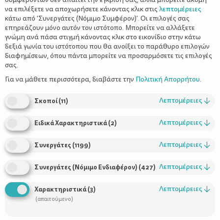
να επιλέξετε να αποχωρήσετε κάνοντας κλικ στις
λεπτομέρειες
κάτω από 'Συνεργάτες (Νόμιμο Συμφέρον)'. Οι επιλογές σας
επηρεάζουν μόνο αυτόν τον ιστότοπο. Μπορείτε να αλλάξετε
γνώμη ανά πάσα στιγμή κάνοντας κλικ στο εικονίδιο στην κάτω
δεξιά γωνία του ιστότοπου που θα ανοίξει το παράθυρο επιλογών
διαφημίσεων, όπου πάντα μπορείτε να προσαρμόσετε τις επιλογές
σας.
Ζωής Κρονάκη
Της
Για να μάθετε περισσότερα, διαβάστε την
Πολιτική Απορρήτου
.
Λεπτομέρειες
↓
Σκοποί
(
11
)
Λεπτομέρειες
↓
Ειδικά Χαρακτηριστικά
(
2
)
Αυτό το άρθρο είναι αποκλειστικά για σένα.
Λεπτομέρειες
↓
Συνεργάτες
(
1199
)
Γιατί, πίστεψέ με, δεν είσαι η μόνη που σαστίζεις με το μωράκι
Λεπτομέρειες
↓
Συνεργάτες (Νόμιμο Ενδιαφέρον)
(
427
)
σου και αναρωτιέσαι αν κάνεις τα πράγματα σωστά! Όλες
έχουμε βιώσει τον πανικό και το άγχος αλλά στο τέλος με ένα
Λεπτομέρειες
↓
Χαρακτηριστικά
(
3
)
μαγικό τρόπο τα καταφέρνουμε.
(απαιτούμενο)