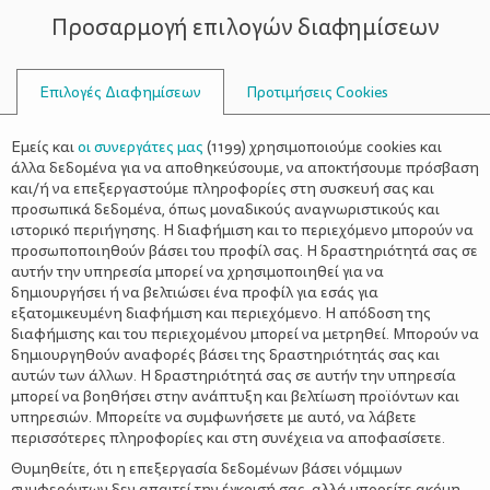
Προσαρμογή επιλογών διαφημίσεων
ΣΥΜΒΟΥΛΟΙ
Επιλογές Διαφημίσεων
Προτιμήσεις Cookies
Η ΖΩΉ ΜΕ ΈΝΑ ΒΡΈΦΟΣ
ΒΡΈΦΟΣ
>
Τα πιο συχνά «λάθη» μιας
Εμείς και
οι συνεργάτες μας
(
1199
) χρησιμοποιούμε cookies και
πρωτάρας μαμάς
άλλα δεδομένα για να αποθηκεύσουμε, να αποκτήσουμε πρόσβαση
και/ή να επεξεργαστούμε πληροφορίες στη συσκευή σας και
προσωπικά δεδομένα, όπως μοναδικούς αναγνωριστικούς και
ιστορικό περιήγησης. Η διαφήμιση και το περιεχόμενο μπορούν να
προσωποποιηθούν βάσει του προφίλ σας. Η δραστηριότητά σας σε
αυτήν την υπηρεσία μπορεί να χρησιμοποιηθεί για να
δημιουργήσει ή να βελτιώσει ένα προφίλ για εσάς για
εξατομικευμένη διαφήμιση και περιεχόμενο. Η απόδοση της
διαφήμισης και του περιεχομένου μπορεί να μετρηθεί. Μπορούν να
δημιουργηθούν αναφορές βάσει της δραστηριότητάς σας και
αυτών των άλλων. Η δραστηριότητά σας σε αυτήν την υπηρεσία
μπορεί να βοηθήσει στην ανάπτυξη και βελτίωση προϊόντων και
υπηρεσιών. Μπορείτε να συμφωνήσετε με αυτό, να λάβετε
περισσότερες πληροφορίες και στη συνέχεια να αποφασίσετε.
Θυμηθείτε, ότι η επεξεργασία δεδομένων βάσει νόμιμων
συμφερόντων δεν απαιτεί την έγκρισή σας, αλλά μπορείτε ακόμη