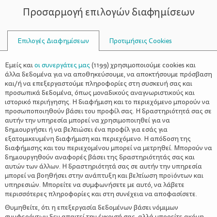
Προσαρμογή επιλογών διαφημίσεων
ΣΥΜΒΟΥΛΟΙ
Επιλογές Διαφημίσεων
Προτιμήσεις Cookies
ΣΥΝΤΑΓΈΣ
ΣΥΝΤΑΓΈΣ
>
Vegan τάρτα ολικής αλέσεως με
Εμείς και
οι συνεργάτες μας
(
1199
) χρησιμοποιούμε cookies και
φρούτα
άλλα δεδομένα για να αποθηκεύσουμε, να αποκτήσουμε πρόσβαση
και/ή να επεξεργαστούμε πληροφορίες στη συσκευή σας και
προσωπικά δεδομένα, όπως μοναδικούς αναγνωριστικούς και
ιστορικό περιήγησης. Η διαφήμιση και το περιεχόμενο μπορούν να
προσωποποιηθούν βάσει του προφίλ σας. Η δραστηριότητά σας σε
αυτήν την υπηρεσία μπορεί να χρησιμοποιηθεί για να
δημιουργήσει ή να βελτιώσει ένα προφίλ για εσάς για
εξατομικευμένη διαφήμιση και περιεχόμενο. Η απόδοση της
διαφήμισης και του περιεχομένου μπορεί να μετρηθεί. Μπορούν να
ΔΙΑΤΡΟΦΙΚΕΣ ΠΛΗΡΟΦΟΡΙΕΣ
δημιουργηθούν αναφορές βάσει της δραστηριότητάς σας και
αυτών των άλλων. Η δραστηριότητά σας σε αυτήν την υπηρεσία
Ανά μερίδα (1/2 τάρτα):
μπορεί να βοηθήσει στην ανάπτυξη και βελτίωση προϊόντων και
Ενέργεια: 182 kcal
υπηρεσιών. Μπορείτε να συμφωνήσετε με αυτό, να λάβετε
Υδατάνθρακες: 29.4 γρ.
περισσότερες πληροφορίες και στη συνέχεια να αποφασίσετε.
Πρωτεΐνη: 6 γρ.
Λιπαρά: 5.8 γρ.
Θυμηθείτε, ότι η επεξεργασία δεδομένων βάσει νόμιμων
συμφερόντων δεν απαιτεί την έγκρισή σας, αλλά μπορείτε ακόμη