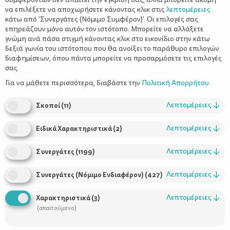
Κορεσμένα Λιπαρά: 1.3 γρ.
να επιλέξετε να αποχωρήσετε κάνοντας κλικ στις
λεπτομέρειες
Φυτικές Ίνες: 3.7 γρ.
κάτω από 'Συνεργάτες (Νόμιμο Συμφέρον)'. Οι επιλογές σας
επηρεάζουν μόνο αυτόν τον ιστότοπο. Μπορείτε να αλλάξετε
γνώμη ανά πάσα στιγμή κάνοντας κλικ στο εικονίδιο στην κάτω
δεξιά γωνία του ιστότοπου που θα ανοίξει το παράθυρο επιλογών
διαφημίσεων, όπου πάντα μπορείτε να προσαρμόσετε τις επιλογές
σας.
Για να μάθετε περισσότερα, διαβάστε την
Πολιτική Απορρήτου
.
Λεπτομέρειες
↓
Σκοποί
(
11
)
Λεπτομέρειες
↓
Ειδικά Χαρακτηριστικά
(
2
)
Λεπτομέρειες
↓
Συνεργάτες
(
1199
)
Λεπτομέρειες
↓
Συνεργάτες (Νόμιμο Ενδιαφέρον)
(
427
)
Λεπτομέρειες
↓
Χαρακτηριστικά
(
3
)
(απαιτούμενο)