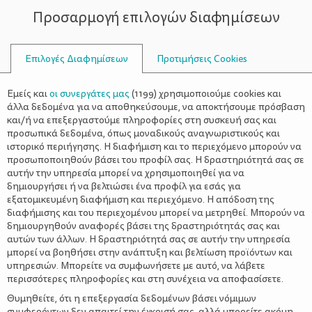
Προσαρμογή επιλογών διαφημίσεων
ΣΥΜΒΟΥΛΟΙ
Επιλογές Διαφημίσεων
Προτιμήσεις Cookies
ΠΛΆΝΟ ΔΙΑΤΡΟΦΉΣ
Εμείς και
οι συνεργάτες μας
(
1199
) χρησιμοποιούμε cookies και
άλλα δεδομένα για να αποθηκεύσουμε, να αποκτήσουμε πρόσβαση
και/ή να επεξεργαστούμε πληροφορίες στη συσκευή σας και
προσωπικά δεδομένα, όπως μοναδικούς αναγνωριστικούς και
ιστορικό περιήγησης. Η διαφήμιση και το περιεχόμενο μπορούν να
προσωποποιηθούν βάσει του προφίλ σας. Η δραστηριότητά σας σε
αυτήν την υπηρεσία μπορεί να χρησιμοποιηθεί για να
δημιουργήσει ή να βελτιώσει ένα προφίλ για εσάς για
εξατομικευμένη διαφήμιση και περιεχόμενο. Η απόδοση της
διαφήμισης και του περιεχομένου μπορεί να μετρηθεί. Μπορούν να
δημιουργηθούν αναφορές βάσει της δραστηριότητάς σας και
αυτών των άλλων. Η δραστηριότητά σας σε αυτήν την υπηρεσία
μπορεί να βοηθήσει στην ανάπτυξη και βελτίωση προϊόντων και
υπηρεσιών. Μπορείτε να συμφωνήσετε με αυτό, να λάβετε
περισσότερες πληροφορίες και στη συνέχεια να αποφασίσετε.
Θυμηθείτε, ότι η επεξεργασία δεδομένων βάσει νόμιμων
συμφερόντων δεν απαιτεί την έγκρισή σας, αλλά μπορείτε ακόμη