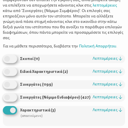
να επιλέξετε να αποχωρήσετε κάνοντας κλικ στις
λεπτομέρειες
κάτω από 'Συνεργάτες (Νόμιμο Συμφέρον)'. Οι επιλογές σας
επηρεάζουν μόνο αυτόν τον ιστότοπο. Μπορείτε να αλλάξετε
γνώμη ανά πάσα στιγμή κάνοντας κλικ στο εικονίδιο στην κάτω
δεξιά γωνία του ιστότοπου που θα ανοίξει το παράθυρο επιλογών
διαφημίσεων, όπου πάντα μπορείτε να προσαρμόσετε τις επιλογές
σας.
Για να μάθετε περισσότερα, διαβάστε την
Πολιτική Απορρήτου
.
Λεπτομέρειες
↓
Σκοποί
(
11
)
Λεπτομέρειες
↓
Ειδικά Χαρακτηριστικά
(
2
)
Λεπτομέρειες
↓
Συνεργάτες
(
1199
)
Σούπα με ψητό κουνουπίδι
Λεπτομέρειες
↓
Συνεργάτες (Νόμιμο Ενδιαφέρον)
(
427
)
Λεπτομέρειες
↓
Χαρακτηριστικά
(
3
)
(απαιτούμενο)