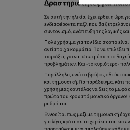
Δραστηριότητες για παιδι
Σε αυτή την ηλικία, έχει έρθει η ώρα 
ενδιαφέροντα παζλ που θα ξετρελάνουν
συντονισμό, ανάπτυξη της λογικής κα
Πολύ χρήσιμα για τον ίδιο σκοπό είναι
αντίστοιχα κομμάτια. Το να επιλέξει π
ταιριάξει, για να πέσει μέσα στο δοχε
προβλημάτων. Και -το κυριότερο- πολ
Παράλληλα, ενώ το βρέφος οδεύει πως
και τη μουσική. Για παράδειγμα, κάτι 
χρήση μιας κουτάλας να δεις το μωρό 
πρώτο του κρουστό μουσικό όργανο! Κα
ρυθμό του.
Εννοείται πως μαζί με τη μουσική έρχε
για λίγο, κράτησε τα χεράκια του και 
παροτρύνουμε να απολαύσεις κάθε ευκ