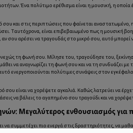
οτήτων. Ένα πολύτιμο ερέθισμα είναι η μουσική, η οποία έ
 σου και στις περιπτώσεις που φαίνεται αναστατωμένο, η
ώσει. Ταυτόχρονα, είναι επιβεβαιωμένο πως η μουσική βο
αν σου αρέσει να τραγουδάς στο μικρό σου, αυτό μπορεί
υνεχώς τη φωνή σου. Μίλησε του, τραγούδησε του, ξεκίνησ
θα μάθει να αναγνωρίζει τη φωνή σου και να τη συνδυάζει με
αυτό ενεργοποιούνται πολύτιμες συνάψεις στον εγκέφαλο τ
ρό σου είναι να χορέψετε αγκαλιά. Καθώς λατρεύει να έρχε
άσεις να βάλεις το αγαπημένο σου τραγούδι και να χορέψετ
μηνών: Μεγαλύτερος ενθουσιασμός για π
ει να συμμετέχει πιο ενεργά στις δραστηριότητες, να μαθα