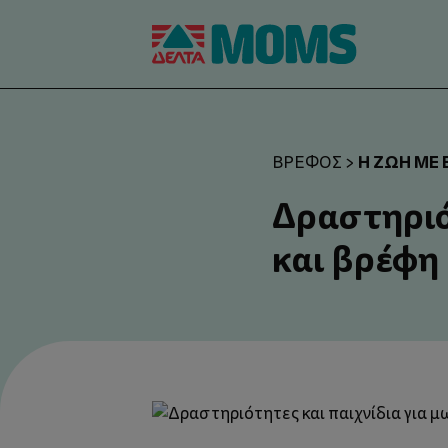
Η ΖΩΉ ΜΕ
ΒΡΈΦΟΣ
>
Δραστηριό
και βρέφη 