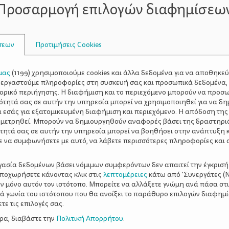
ιχνίδια
βοηθούν το μωρό να ανακαλύψει και να αντιληφθεί τι
Προσαρμογή επιλογών διαφημίσεω
πτύσσεται ο συντονισμός χεριών και ματιών, οι γνωστικές 
α και μετά τους 3 μήνες θα αρχίσει να πιάνει και να κρατά
σεων
Προτιμήσεις Cookies
 τον κόσμο! Έτσι, θα μπορείτε να παίζετε μαζί, χρησιμο
ς στις παιδικές χαρές της γειτονιάς σας. Εκεί, μπορείς να το
μας
(
1199
) χρησιμοποιούμε cookies και άλλα δεδομένα για να αποθηκε
ξεργαστούμε πληροφορίες στη συσκευή σας και προσωπικά δεδομένα,
ριότητα που αρέσει σχεδόν σε όλα τα μωρά και πέραν της δ
τορικό περιήγησης. Η διαφήμιση και το περιεχόμενο μπορούν να προσ
αιθουσαίου συστήματος», το οποίο βοηθά στην κίνηση και
ότητά σας σε αυτήν την υπηρεσία μπορεί να χρησιμοποιηθεί για να δη
α εσάς για εξατομικευμένη διαφήμιση και περιεχόμενο. Η απόδοση της
ρώπου, που αναπτύσσεται πλήρως μέσα στους πρώτους μ
 μετρηθεί. Μπορούν να δημιουργηθούν αναφορές βάσει της δραστηρι
ταχύτητα και να αντιλαμβάνεται την ισορροπία.
τητά σας σε αυτήν την υπηρεσία μπορεί να βοηθήσει στην ανάπτυξη 
ε να συμφωνήσετε με αυτό, να λάβετε περισσότερες πληροφορίες και 
μηνών: Η ανακάλυψη συνεχίζεται!
ργασία δεδομένων βάσει νόμιμων συμφερόντων δεν απαιτεί την έγκρισή
ι χωρίς να στηρίζεται, να αρχίσει να μπουσουλάει, να μετα
αποχωρήσετε κάνοντας κλικ στις
λεπτομέρειες
κάτω από 'Συνεργάτες (Ν
ν μόνο αυτόν τον ιστότοπο. Μπορείτε να αλλάξετε γνώμη ανά πάσα στι
ει προς την πηγή των ήχων!
ξιά γωνία του ιστότοπου που θα ανοίξει το παράθυρο επιλογών διαφημ
ε τις επιλογές σας.
αντίληψή του γίνεται ολοένα και καλύτερη. Εσύ για να το 
ερα, διαβάστε την
Πολιτική Απορρήτου
.
 μαζί του, μπορείς να τοποθετήσεις παιχνίδια γύρω από το