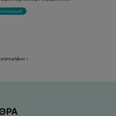
δια για μωρά
έτρηση ψήφων:
1
ΡΘΡΑ