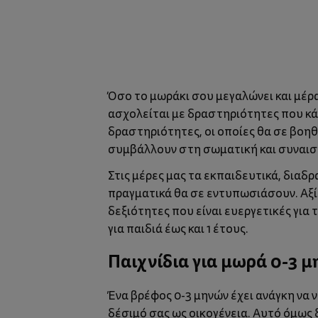
Όσο το
μωράκι
σου μεγαλώνει και μέρα
ασχολείται με
δραστηριότητες
που κάν
δραστηριότητες, οι οποίες θα σε βοηθ
συμβάλλουν στη σωματική και συναισ
Στις μέρες μας τα
εκπαιδευτικά
, διαδρ
πραγματικά θα σε εντυπωσιάσουν. Αξίζ
δεξιότητες που είναι ευεργετικές για 
για παιδιά έως και 1 έτους.
Παιχνίδια για μωρά 0-3 
Ένα βρέφος 0-3 μηνών έχει ανάγκη να 
δέσιμό σας ως οικογένεια. Αυτό όμως