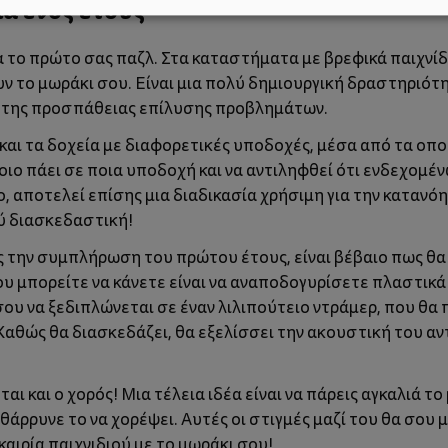
ά ενός έτους
για το πρώτο σας παζλ. Στα καταστήματα με βρεφικά παιχνίδ
 το μωράκι σου. Είναι μια πολύ δημιουργική δραστηριότη
ι της προσπάθειας επίλυσης προβλημάτων.
 και τα δοχεία με διαφορετικές υποδοχές, μέσα από τα οπο
οιο πάει σε ποια υποδοχή και να αντιληφθεί ότι ενδεχομέν
ίο, αποτελεί επίσης μια διαδικασία χρήσιμη για την κατανό
ύ διασκεδαστική!
 την συμπλήρωση του πρώτου έτους, είναι βέβαιο πως θα τ
που μπορείτε να κάνετε είναι να αναποδογυρίσετε πλαστικά
σου να ξεδιπλώνεται σε έναν λιλιπούτειο ντράμερ, που θα
θώς θα διασκεδάζει, θα εξελίσσει την ακουστική του αντ
ται και ο
χορός
! Μια τέλεια ιδέα είναι να πάρεις αγκαλιά τ
ενθάρρυνε το να χορέψει. Αυτές οι στιγμές μαζί του θα σου 
αιρία παιχνιδιού με το μωράκι σου!