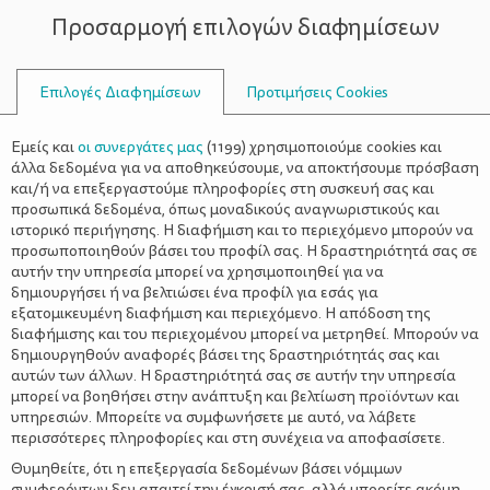
Προσαρμογή επιλογών διαφημίσεων
ΣΥΜΒΟΥΛΟΙ
Επιλογές Διαφημίσεων
Προτιμήσεις Cookies
ΣΧΈΣΕΙΣ
ΌΛΑ ΓΙΑ ΤΗ ΜΑΜΆ
>
Συμβουλές για επίτευξη
Εμείς και
οι συνεργάτες μας
(
1199
) χρησιμοποιούμε cookies και
εγκυμοσύνης: Πώς να μείνω
άλλα δεδομένα για να αποθηκεύσουμε, να αποκτήσουμε πρόσβαση
και/ή να επεξεργαστούμε πληροφορίες στη συσκευή σας και
έγκυος
προσωπικά δεδομένα, όπως μοναδικούς αναγνωριστικούς και
ιστορικό περιήγησης. Η διαφήμιση και το περιεχόμενο μπορούν να
προσωποποιηθούν βάσει του προφίλ σας. Η δραστηριότητά σας σε
αυτήν την υπηρεσία μπορεί να χρησιμοποιηθεί για να
δημιουργήσει ή να βελτιώσει ένα προφίλ για εσάς για
εξατομικευμένη διαφήμιση και περιεχόμενο. Η απόδοση της
Η μητρότητα είναι ένα πολύ σημαντικό κομμάτι, ίσως το
διαφήμισης και του περιεχομένου μπορεί να μετρηθεί. Μπορούν να
σημαντικότερο στη ζωή πολλών γυναικών
και
δημιουργηθούν αναφορές βάσει της δραστηριότητάς σας και
σηματοδοτεί το μεγαλύτερο βήμα στη δημιουργία της
αυτών των άλλων. Η δραστηριότητά σας σε αυτήν την υπηρεσία
μπορεί να βοηθήσει στην ανάπτυξη και βελτίωση προϊόντων και
οικογένειας. Ωστόσο πολλές φορές τα πράγματα δεν είναι τόσο
υπηρεσιών. Μπορείτε να συμφωνήσετε με αυτό, να λάβετε
απλά και εύκολα, καθώς πολλά ζευγάρια στις μέρες μας
περισσότερες πληροφορίες και στη συνέχεια να αποφασίσετε.
Πώς να μείνω έγκυος;
δυσκολεύονται να τεκνοποιήσουν. «
»,
«Υπάρχει κάποιο ιατρικό πρόβλημα;», «Μήπως πρέπει να
Θυμηθείτε, ότι η επεξεργασία δεδομένων βάσει νόμιμων
επισκεφτώ κάποιον ειδικό;»: αυτές και πολλές ακόμα ερωτήσεις
συμφερόντων δεν απαιτεί την έγκρισή σας, αλλά μπορείτε ακόμη